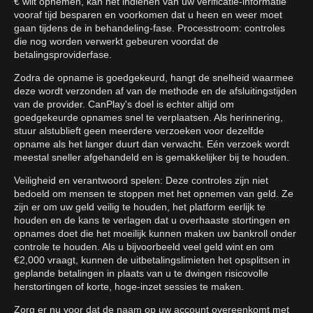
€ wilt opnemen, kan het indienen van uw verificatie-informatie
vooraf tijd besparen en voorkomen dat u heen en weer moet
gaan tijdens de in behandeling-fase. Processtroom: controles
die nog worden verwerkt gebeuren voordat de
betalingsproviderfase.
Zodra de opname is goedgekeurd, hangt de snelheid waarmee
deze wordt verzonden af van de methode en de afsluitingstijden
van de provider. CanPlay's doel is echter altijd om
goedgekeurde opnames snel te verplaatsen. Als herinnering,
stuur alstublieft geen meerdere verzoeken voor dezelfde
opname als het langer duurt dan verwacht. Eén verzoek wordt
meestal sneller afgehandeld en is gemakkelijker bij te houden.
Veiligheid en verantwoord spelen: Deze controles zijn niet
bedoeld om mensen te stoppen met het opnemen van geld. Ze
zijn er om uw geld veilig te houden, het platform eerlijk te
houden en de kans te verlagen dat u overhaaste stortingen en
opnames doet die het moeilijk kunnen maken uw bankroll onder
controle te houden. Als u bijvoorbeeld veel geld wint en om
€2,000 vraagt, kunnen de uitbetalingslimieten het opsplitsen in
geplande betalingen in plaats van u te dwingen risicovolle
herstortingen of korte, hoge-inzet sessies te maken.
Zorg er nu voor dat de naam op uw account overeenkomt met