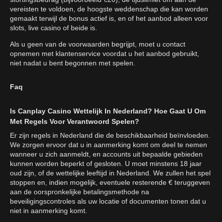
vereisten te voldoen, de hoogste weddenschap die kan worden
gemaakt terwijl de bonus actief is, en of het aanbod alleen voor
slots, live casino of beide is.
Als u geen van de voorwaarden begrijpt, moet u contact
opnemen met klantenservice voordat u het aanbod gebruikt,
niet nadat u bent begonnen met spelen.
Faq
Is Canplay Casino Wettelijk In Nederland? Hoe Gaat U Om
Met Regels Voor Verantwoord Spelen?
Er zijn regels in Nederland die de beschikbaarheid beïnvloeden.
We zorgen ervoor dat u in aanmerking komt om deel te nemen
wanneer u zich aanmeldt, en accounts uit bepaalde gebieden
kunnen worden beperkt of gesloten. U moet minstens 18 jaar
oud zijn, of de wettelijke leeftijd in Nederland. We zullen het spel
stoppen en, indien mogelijk, eventuele resterende € teruggeven
aan de oorspronkelijke betalingsmethode na
beveiligingscontroles als uw locatie of documenten tonen dat u
niet in aanmerking komt.