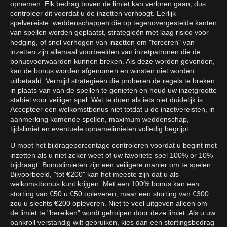
opnemen. Elk bedrag boven de limiet kan verloren gaan, dus
controleer dit voordat u de inzetten verhoogt. Eerlijk
spelvereiste: weddenschappen die op tegenovergestelde kanten
van spellen worden geplaatst, strategieën met laag risico voor
hedging, of snel verhogen van inzetten om "forceren" van
inzetten zijn allemaal voorbeelden van inzetpatronen die de
bonusvoorwaarden kunnen breken. Als deze worden gevonden,
kan de bonus worden afgenomen en winsten niet worden
uitbetaald. Vermijd strategieën die proberen de regels te breken
in plaats van van de spellen te genieten en houd uw inzetgrootte
stabiel voor veiliger spel. Wat te doen als iets niet duidelijk is:
Accepteer een welkomstbonus niet totdat u de inzetvereisten, in
aanmerking komende spellen, maximum weddenschap,
tijdslimiet en eventuele opnamelimieten volledig begrijpt.
U moet het bijdragepercentage controleren voordat u begint met
inzetten als u niet zeker weet of uw favoriete spel 100% or 10%
bijdraagt. Bonuslimieten zijn een veiligere manier om te spelen.
Bijvoorbeeld, "tot €200" kan het meeste zijn dat u als
welkomstbonus kunt krijgen. Met een 100% bonus kan een
storting van €50 u €50 opleveren, maar een storting van €300
zou u slechts €200 opleveren. Niet te veel uitgeven alleen om
de limiet te "bereiken" wordt geholpen door deze limiet. Als u uw
bankroll verstandig wilt gebruiken, kies dan een stortingsbedrag