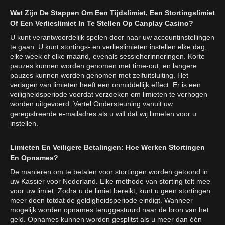
Wat Zijn De Stappen Om Een Tijdslimiet, Een Stortingslimiet
Of Een Verlieslimiet In Te Stellen Op Canplay Casino?
U kunt verantwoordelijk spelen door naar uw accountinstellingen
te gaan. U kunt stortings- en verlieslimieten instellen elke dag,
elke week of elke maand, evenals sessieherinneringen. Korte
pauzes kunnen worden genomen met time-out, en langere
pauzes kunnen worden genomen met zelfuitsluiting. Het
verlagen van limieten heeft een onmiddellijk effect. Er is een
veiligheidsperiode voordat verzoeken om limieten te verhogen
worden uitgevoerd. Vertel Ondersteuning vanuit uw
geregistreerde e-mailadres als u wilt dat wij limieten voor u
instellen.
Limieten En Veiligere Betalingen: Hoe Werken Stortingen
En Opnames?
De manieren om te betalen voor stortingen worden getoond in
uw Kassier voor Nederland. Elke methode van storting telt mee
voor uw limiet. Zodra u de limiet bereikt, kunt u geen stortingen
meer doen totdat de geldigheidsperiode eindigt. Wanneer
mogelijk worden opnames teruggestuurd naar de bron van het
geld. Opnames kunnen worden gesplitst als u meer dan één