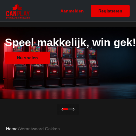
Aanmelden
Registreren
Speel makkelijk, win gek!
Nu spelen
Home
Verantwoord Gokken