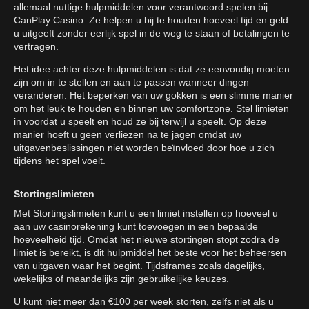
allemaal nuttige hulpmiddelen voor verantwoord spelen bij
CanPlay Casino. Ze helpen u bij te houden hoeveel tijd en geld
u uitgeeft zonder eerlijk spel in de weg te staan of betalingen te
vertragen.
Het idee achter deze hulpmiddelen is dat ze eenvoudig moeten
zijn om in te stellen en aan te passen wanneer dingen
veranderen. Het beperken van uw gokken is een slimme manier
om het leuk te houden en binnen uw comfortzone. Stel limieten
in voordat u speelt en houd ze bij terwijl u speelt. Op deze
manier hoeft u geen verliezen na te jagen omdat uw
uitgavenbeslissingen niet worden beïnvloed door hoe u zich
tijdens het spel voelt.
Stortingslimieten
Met Stortingslimieten kunt u een limiet instellen op hoeveel u
aan uw casinorekening kunt toevoegen in een bepaalde
hoeveelheid tijd. Omdat het nieuwe stortingen stopt zodra de
limiet is bereikt, is dit hulpmiddel het beste voor het beheersen
van uitgaven waar het begint. Tijdsframes zoals dagelijks,
wekelijks of maandelijks zijn gebruikelijke keuzes.
U kunt niet meer dan €100 per week storten, zelfs niet als u