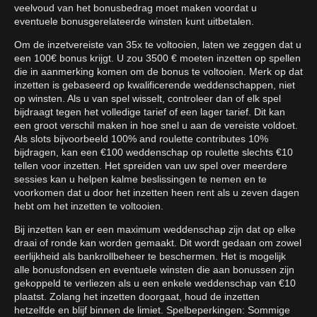
veelvoud van het bonusbedrag moet maken voordat u
eventuele bonusgerelateerde winsten kunt uitbetalen.
Om de inzetvereiste van 35x te voltooien, laten we zeggen dat u
een 100€ bonus krijgt. U zou 3500 € moeten inzetten op spellen
die in aanmerking komen om de bonus te voltooien. Merk op dat
inzetten is gebaseerd op kwalificerende weddenschappen, niet
op winsten. Als u van spel wisselt, controleer dan of elk spel
bijdraagt tegen het volledige tarief of een lager tarief. Dit kan
een groot verschil maken in hoe snel u aan de vereiste voldoet.
Als slots bijvoorbeeld 100% and roulette contributes 10%
bijdragen, kan een €100 weddenschap op roulette slechts €10
tellen voor inzetten. Het spreiden van uw spel over meerdere
sessies kan u helpen kalme beslissingen te nemen en te
voorkomen dat u door het inzetten heen rent als u zeven dagen
hebt om het inzetten te voltooien.
Bij inzetten kan er een maximum weddenschap zijn dat op elke
draai of ronde kan worden gemaakt. Dit wordt gedaan om zowel
eerlijkheid als bankrollbeheer te beschermen. Het is mogelijk
alle bonusfondsen en eventuele winsten die aan bonussen zijn
gekoppeld te verliezen als u een enkele weddenschap van €10
plaatst. Zolang het inzetten doorgaat, houd de inzetten
hetzelfde en blijf binnen de limiet. Spelbeperkingen: Sommige