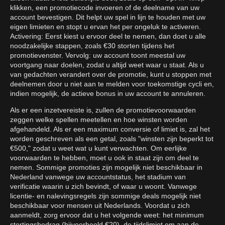
klikken, een promotiecode invoeren of de deelname van uw
account bevestigen. Dit helpt uw spel in lijn te houden met uw
eigen limieten en stopt u ervan het per ongeluk te activeren.
Activering: Eerst kiest u ervoor deel te nemen, dan doet u alle
noodzakelijke stappen, zoals €30 storten tijdens het
promotievenster. Vervolg: uw account toont meestal uw
voortgang naar doelen, zodat u altijd weet waar u staat. Als u
van gedachten verandert over de promotie, kunt u stoppen met
deelnemen door u niet aan te melden voor toekomstige cycli en,
indien mogelijk, de actieve bonus in uw account te annuleren.
Als er een inzetvereiste is, zullen de promotievoorwaarden
zeggen welke spellen meetellen en hoe winsten worden
afgehandeld. Als er een maximum conversie of limiet is, zal het
worden geschreven als een getal, zoals "winsten zijn beperkt tot
€500," zodat u weet wat u kunt verwachten. Om eerlijke
voorwaarden te hebben, moet u ook in staat zijn om deel te
nemen. Sommige promoties zijn mogelijk niet beschikbaar in
Nederland vanwege uw accountstatus, het stadium van
verificatie waarin u zich bevindt, of waar u woont. Vanwege
licentie- en nalevingsregels zijn sommige deals mogelijk niet
beschikbaar voor mensen uit Nederlands. Voordat u zich
aanmeldt, zorg ervoor dat u het volgende weet: het minimum
stortingsbedrag (bijvoorbeeld €20), de tijdslimiet om aan de