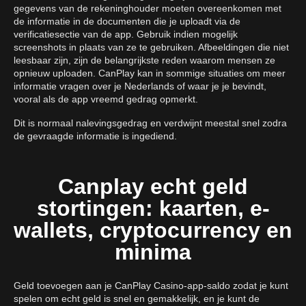
gegevens van de rekeninghouder moeten overeenkomen met
de informatie in de documenten die je uploadt via de
verificatiesectie van de app. Gebruik indien mogelijk
screenshots in plaats van ze te gebruiken. Afbeeldingen die niet
leesbaar zijn, zijn de belangrijkste reden waarom mensen ze
opnieuw uploaden. CanPlay kan in sommige situaties om meer
informatie vragen over je Nederlands of waar je je bevindt,
vooral als de app vreemd gedrag opmerkt.
Dit is normaal nalevingsgedrag en verdwijnt meestal snel zodra
de gevraagde informatie is ingediend.
Canplay echt geld
stortingen: kaarten, e-
wallets, cryptocurrency en
minima
Geld toevoegen aan je CanPlay Casino-app-saldo zodat je kunt
spelen om echt geld is snel en gemakkelijk, en je kunt de