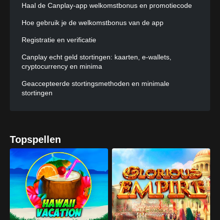
Haal de Canplay-app welkomstbonus en promotiecode
Hoe gebruik je de welkomstbonus van de app
Registratie en verificatie
Canplay echt geld stortingen: kaarten, e-wallets,
cryptocurrency en minima
Geaccepteerde stortingsmethoden en minimale
stortingen
Opnames uit de Canplay-app: kosten, uitbetalingstijden
en Know Your Customer (kyc)
Problemen met opnames die vaak voorkomen en hoe je
Topspellen
ze snel oplost
Slots, live dealer en jackpots zijn allemaal beschikbaar
in de mobiele casinospellen van Canplay
Wat je op mobiel kunt spelen
Speciale aanbiedingen alleen in de Canplay-app, zoals
herlaadbonussen, gratis spins en cashback