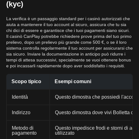
(kyc)
La verifica è un passaggio standard per i casinò autorizzati che
aiuta a mantenere il tuo account al sicuro, assicura che tu sia
chi dici di essere e garantisce che i tuoi pagamenti siano sicuri.
Il casinò CanPlay potrebbe richiedere prove prima del tuo primo
prelievo, dopo un prelievo più grande come 500 €, o se il loro
sistema controlla regolarmente il tuo account per assicurarsi che
sia sicuro. Inviare la documentazione in anticipo può ridurre i
tempi di attesa successivi, specialmente se vuoi ottenere bonus
e poi incassarli rapidamente dopo aver soddisfatto i requisiti.
Scopo tipico
Esempi comuni
Identità
Questo dimostra che possiedi l'account
Indirizzo
Questo dimostra dove vivi Bolletta o e
Metodo di
Questo impedisce frodi e storni di adde
pagamento
utilizzato