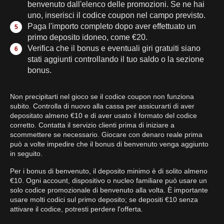
benvenuto dall'elenco delle promozioni. Se ne hai
uno, inserisci il codice coupon nel campo previsto.
Paga l'importo completo dopo aver effettuato un
primo deposito idoneo, come €20.
Verifica che il bonus e eventuali giri gratuiti siano
stati aggiunti controllando il tuo saldo o la sezione
bonus.
Non precipitarti nel gioco se il codice coupon non funziona
subito. Controlla di nuovo alla cassa per assicurarti di aver
depositato almeno €10 e di aver usato il formato del codice
corretto. Contatta il servizio clienti prima di iniziare a
scommettere se necessario. Giocare con denaro reale prima
può a volte impedire che il bonus di benvenuto venga aggiunto
in seguito.
Per i bonus di benvenuto, il deposito minimo è di solito almeno
€10. Ogni account, dispositivo o nucleo familiare può usare un
solo codice promozionale di benvenuto alla volta. È importante
usare molti codici sul primo deposito; se depositi €10 senza
attivare il codice, potresti perdere l'offerta.