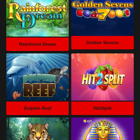
Golden Sevens
Rainforest Dream
Dolphin Reef
Hit2Split