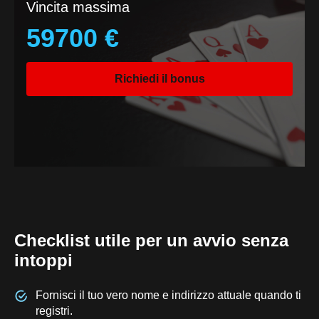
Vincita massima
59700 €
Richiedi il bonus
Checklist utile per un avvio senza
intoppi
Fornisci il tuo vero nome e indirizzo attuale quando ti
registri.