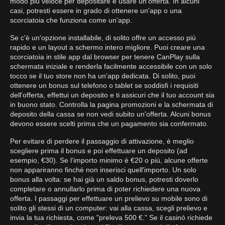
modo più veloce per depositare e usare un'offerta. In alcuni
casi, potresti essere in grado di ottenere un'app o una
scorciatoia che funziona come un'app.
Se c'è un'opzione installabile, di solito offre un accesso più
rapido e un layout a schermo intero migliore. Puoi creare una
scorciatoia in stile app dal browser per tenere CanPlay sulla
schermata iniziale e renderla facilmente accessibile con un solo
tocco se il tuo store non ha un'app dedicata. Di solito, puoi
ottenere un bonus sul telefono o tablet se soddisfi i requisiti
dell'offerta, effettui un deposito e ti assicuri che il tuo account sia
in buono stato. Controlla la pagina promozioni e la schermata di
deposito della cassa se non vedi subito un'offerta. Alcuni bonus
devono essere scelti prima che un pagamento sia confermato.
Per evitare di perdere il passaggio di attivazione, è meglio
scegliere prima il bonus e poi effettuare un deposito (ad
esempio, €30). Se l'importo minimo è €20 o più, alcune offerte
non appariranno finché non inserisci quell'importo. Un solo
bonus alla volta: se hai già un saldo bonus, potresti doverlo
completare o annullarlo prima di poter richiedere una nuova
offerta. I passaggi per effettuare un prelievo su mobile sono di
solito gli stessi di un computer: vai alla cassa, scegli prelievo e
invia la tua richiesta, come "preleva 500 €." Se il casinò richiede