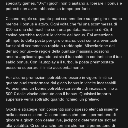
specialty games. "0%" i giochi non ti aiutano a liberare il bonus e
potresti non avere abbastanza tempo per farlo.
Ci sono regole su quanto puoi scommettere su ogni giro o mano
mentre il bonus è attivo. Ogni volta che fai una scommessa di
€10 su una slot machine con una puntata massima di €5, il
casinò potrebbe toglierti le vincite del bonus. Fai attenzione
all'importo della posta per giro o mano, così come a eventuali
funzioni di scommessa rapida o raddoppio. Miscelazione del
denaro bonus—le regole della puntata massima possono
ancora applicarsi quando usi sia il tuo saldo in contanti che il tuo
saldo bonus. Con l'autoplay e il turbo, le poste preimpostate
possono superare il limite accidentalmente.
Per alcune promozioni potrebbero essere in vigore limiti su
quanto puoi trasformare dal gioco bonus in vincite incassabili.
Ad esempio, un bonus potrebbe consentirti di incassare fino a
500 € dalle vincite ottenute con il bonus. Qualsiasi importo
superiore verrà sottratto quando richiedi un prelievo.
Giochi e strategie non consentiti sono spesso elencati insieme
nella stessa sezione. Ci sono bonus che non ti permettono di
giocare a giochi con dealer live, jackpot o determinate slot ad
alta volatilità. Ci sono anche termini che non ti permettono di