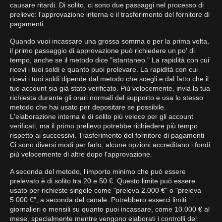
causare ritardi. Di solito, ci sono due passaggi nel processo di
prelievo: l'approvazione interna e il trasferimento del fornitore di
pagamenti.
Quando vuoi incassare una grossa somma o per la prima volta,
il primo passaggio di approvazione può richiedere un po' di
tempo, anche se il metodo dice "istantaneo." La rapidità con cui
ricevi i tuoi soldi e quanto puoi prelevare. La rapidità con cui
ricevi i tuoi soldi dipende dal metodo che scegli e dal fatto che il
tuo account sia già stato verificato. Più velocemente, invia la tua
richiesta durante gli orari normali del supporto e usa lo stesso
metodo che hai usato per depositare se possibile.
L'elaborazione interna è di solito più veloce per gli account
verificati, ma il primo prelievo potrebbe richiedere più tempo
rispetto ai successivi. Trasferimento del fornitore di pagamenti
Ci sono diversi modi per farlo; alcune opzioni accreditano i fondi
più velocemente di altre dopo l'approvazione.
A seconda del metodo, l'importo minimo che può essere
prelevato è di solito tra 20 e 50 €. Questo limite può essere
usato per richieste singole come "preleva 2.000 €" o "preleva
5.000 €", a seconda del canale. Potrebbero esserci limiti
giornalieri o mensili su quanto puoi incassare, come 10.000 € al
mese, specialmente mentre vengono elaborati i controlli del