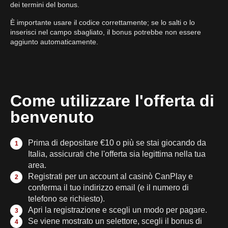
dei termini del bonus.
È importante usare il codice correttamente; se lo salti o lo
inserisci nel campo sbagliato, il bonus potrebbe non essere
aggiunto automaticamente.
Come utilizzare l'offerta di
benvenuto
Prima di depositare €10 o più se stai giocando da
Italia, assicurati che l'offerta sia legittima nella tua
area.
Registrati per un account al casinò CanPlay e
conferma il tuo indirizzo email (e il numero di
telefono se richiesto).
Apri la registrazione e scegli un modo per pagare.
Se viene mostrato un selettore, scegli il bonus di