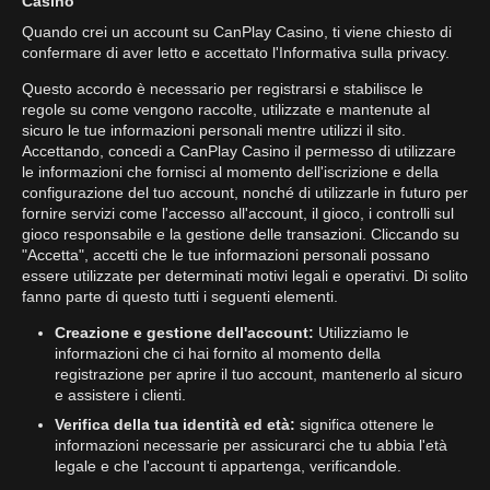
Casino
Quando crei un account su CanPlay Casino, ti viene chiesto di
confermare di aver letto e accettato l'Informativa sulla privacy.
Questo accordo è necessario per registrarsi e stabilisce le
regole su come vengono raccolte, utilizzate e mantenute al
sicuro le tue informazioni personali mentre utilizzi il sito.
Accettando, concedi a CanPlay Casino il permesso di utilizzare
le informazioni che fornisci al momento dell'iscrizione e della
configurazione del tuo account, nonché di utilizzarle in futuro per
fornire servizi come l'accesso all'account, il gioco, i controlli sul
gioco responsabile e la gestione delle transazioni. Cliccando su
"Accetta", accetti che le tue informazioni personali possano
essere utilizzate per determinati motivi legali e operativi. Di solito
fanno parte di questo tutti i seguenti elementi.
Creazione e gestione dell'account:
Utilizziamo le
informazioni che ci hai fornito al momento della
registrazione per aprire il tuo account, mantenerlo al sicuro
e assistere i clienti.
Verifica della tua identità ed età:
significa ottenere le
informazioni necessarie per assicurarci che tu abbia l'età
legale e che l'account ti appartenga, verificandole.