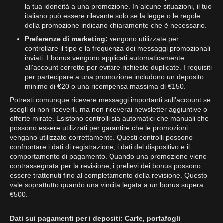
la tua idoneità a una promozione. In alcune situazioni, il tuo
italiano può essere rilevante solo se la legge o le regole
della promozione indicano chiaramente che è necessario.
Preferenze di marketing:
vengono utilizzate per
controllare il tipo e la frequenza dei messaggi promozionali
inviati. I bonus vengono applicati automaticamente
all'account corretto per evitare richieste duplicate. I requisiti
per partecipare a una promozione includono un deposito
minimo di €20 o una ricompensa massima di €150.
Potresti comunque ricevere messaggi importanti sull'account se
scegli di non riceverli, ma non riceverai newsletter aggiuntive o
offerte mirate. Esistono controlli sia automatici che manuali che
possono essere utilizzati per garantire che le promozioni
vengano utilizzate correttamente. Questi controlli possono
confrontare i dati di registrazione, i dati del dispositivo e il
comportamento di pagamento. Quando una promozione viene
contrassegnata per la revisione, i prelievi dei bonus possono
essere trattenuti fino al completamento della revisione. Questo
vale soprattutto quando una vincita legata a un bonus supera
€500.
Dati sui pagamenti per i depositi: Carte, portafogli