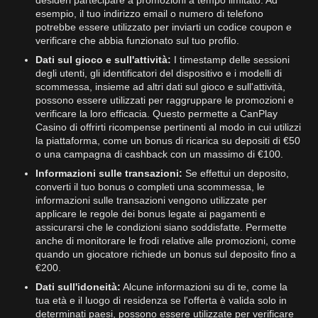
esempio, il tuo indirizzo email o numero di telefono
potrebbe essere utilizzato per inviarti un codice coupon e
verificare che abbia funzionato sul tuo profilo.
Dati sul gioco e sull'attività:
I timestamp delle sessioni
degli utenti, gli identificatori del dispositivo e i modelli di
scommessa, insieme ad altri dati sul gioco e sull'attività,
possono essere utilizzati per raggruppare le promozioni e
verificare la loro efficacia. Questo permette a CanPlay
Casino di offrirti ricompense pertinenti al modo in cui utilizzi
la piattaforma, come un bonus di ricarica su depositi di €50
o una campagna di cashback con un massimo di €100.
Informazioni sulle transazioni:
Se effettui un deposito,
converti il tuo bonus o completi una scommessa, le
informazioni sulle transazioni vengono utilizzate per
applicare le regole dei bonus legate ai pagamenti e
assicurarsi che le condizioni siano soddisfatte. Permette
anche di monitorare le frodi relative alle promozioni, come
quando un giocatore richiede un bonus sul deposito fino a
€200.
Dati sull'idoneità:
Alcune informazioni su di te, come la
tua età e il luogo di residenza se l'offerta è valida solo in
determinati paesi, possono essere utilizzate per verificare