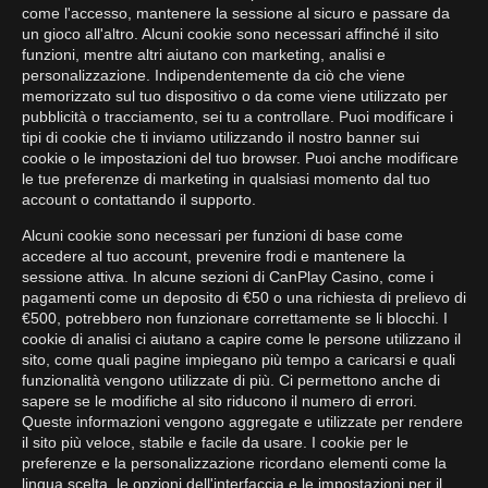
come l'accesso, mantenere la sessione al sicuro e passare da
un gioco all'altro. Alcuni cookie sono necessari affinché il sito
funzioni, mentre altri aiutano con marketing, analisi e
personalizzazione. Indipendentemente da ciò che viene
memorizzato sul tuo dispositivo o da come viene utilizzato per
pubblicità o tracciamento, sei tu a controllare. Puoi modificare i
tipi di cookie che ti inviamo utilizzando il nostro banner sui
cookie o le impostazioni del tuo browser. Puoi anche modificare
le tue preferenze di marketing in qualsiasi momento dal tuo
account o contattando il supporto.
Alcuni cookie sono necessari per funzioni di base come
accedere al tuo account, prevenire frodi e mantenere la
sessione attiva. In alcune sezioni di CanPlay Casino, come i
pagamenti come un deposito di €50 o una richiesta di prelievo di
€500, potrebbero non funzionare correttamente se li blocchi. I
cookie di analisi ci aiutano a capire come le persone utilizzano il
sito, come quali pagine impiegano più tempo a caricarsi e quali
funzionalità vengono utilizzate di più. Ci permettono anche di
sapere se le modifiche al sito riducono il numero di errori.
Queste informazioni vengono aggregate e utilizzate per rendere
il sito più veloce, stabile e facile da usare. I cookie per le
preferenze e la personalizzazione ricordano elementi come la
lingua scelta, le opzioni dell'interfaccia e le impostazioni per il