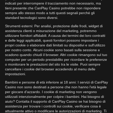
indicati per interrompere il tracciamento non necessario, ma
tieni presente che CanPlay Casino potrebbe non rispondere
sempre allo stesso modo a tutti questi segnali perché gli
standard tecnologici sono diversi.
Strumenti esterni: Per analisi, protezione dalle frodi, widget di
assistenza clienti o misurazione del marketing, potremmo
utilizzare fornitori affidabili. A causa dei termini dei loro contratti
e delle leggi applicabili, questi fornitori possono impostare i
propri cookie o elaborare dati limitati su dispositivi e sull'utilizzo
per nostro conto. Alcuni cookie sono basati sulla sessione e
scadono quando chiudi il browser. Altri cookie rimangono sul tuo
computer per un periodo prestabilito per ricordare le preferenze
o monitorare le prestazioni del sito tra le visite. Puoi sempre
cancellare i cookie del browser accedendo al menu delle
impostazioni.
Bambini e persone di età inferiore ai 18 anni: I servizi di CanPlay
Casino non sono destinati a persone che non hanno l'età legale
per giocare d'azzardo. I cookie di marketing non vengono
utilizzati intenzionalmente per colpire i bambini. Hai bisogno di
aiuto? Contatta il supporto di CanPlay Casino se hai bisogno di
assistenza per trovare i controlli sui cookie, verificare cosa è
attualmente attivo o modificare le autorizzazioni di marketing. Ti