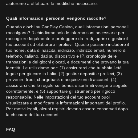
aiuteremo a effettuare le modifiche necessarie.
Quali informazioni personali vengono raccolte?
Quando giochi su CanPlay Casino, quali informazioni personali
raccolgono? Richiediamo solo le informazioni necessarie per
raccogliere legalmente e proteggere da frodi, aprire e gestire il
tuo account ed elaborare i prelievi. Queste possono includere il
tuo nome, data di nascita, indirizzo, indirizzo email, numero di
telefono, italiano, dati su dispositivo e IP, cronologia delle
transazioni e dei giochi giocati, e documenti che provano la tua
identità. Le utilizziamo per: (1) assicurarci che tu abbia l'età
legale per giocare in Italia, (2) gestire depositi e prelievi, (3)
prevenire frodi, chargeback e acquisizioni di account, (4)
assicurarci che le regole sui bonus e sui limiti vengano seguite
correttamente, e (5) supportare gli strumenti per il gioco
responsabile. Nelle impostazioni del tuo account puoi
visualizzare e modificare le informazioni importanti del profilo.
Per motivi legali, alcuni registri devono essere conservati dopo
la chiusura del tuo account.
FAQ