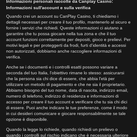
Informazioni personali raccolte da Canplay Casino:
Informazioni sull'account e sulla verifica
Quando crei un account su CanPlay Casino, ti chiediamo i
dettagli necessari per creare il tuo profilo, mantenerlo al sicuro e
fornire i servizi che richiedi. Queste informazioni ci aiutano a
garantire che tu possa giocare nella tua zona e che il tuo
account funzioni correttamente per depositi, gioco e prelievi. Per
motivi legali e per proteggerti da frodi, furti d'identità e accessi
non autorizzati, dobbiamo anche raccogliere informazioni di
verifica.
Anche se i documenti e i controlli esatti possono variare a
seconda del tuo Italia, l'obiettivo rimane lo stesso: assicurarsi
che la persona sia chi dice di essere, che abbia l'età per
utilizzare un metodo di pagamento e che ne sia il proprietario.
Abbiamo bisogno del tuo nome, data di nascita, indirizzo email,
numero di telefono, indirizzo di residenza e informazioni di
accesso per creare il tuo account e verificare che tu sia chi dici
di essere. Puoi anche indicare le tue preferenze, come il modo
in cui desideri comunicare e giocare responsabilmente se tale
opzione è disponibile.
Quando la legge lo richiede, quando richiedi un prelievo o
quando i controlli sul rischio indicano che è necessaria ulteriore