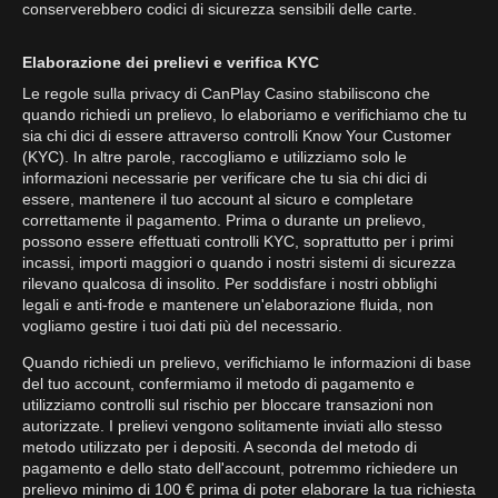
conserverebbero codici di sicurezza sensibili delle carte.
Elaborazione dei prelievi e verifica KYC
Le regole sulla privacy di CanPlay Casino stabiliscono che
quando richiedi un prelievo, lo elaboriamo e verifichiamo che tu
sia chi dici di essere attraverso controlli Know Your Customer
(KYC). In altre parole, raccogliamo e utilizziamo solo le
informazioni necessarie per verificare che tu sia chi dici di
essere, mantenere il tuo account al sicuro e completare
correttamente il pagamento. Prima o durante un prelievo,
possono essere effettuati controlli KYC, soprattutto per i primi
incassi, importi maggiori o quando i nostri sistemi di sicurezza
rilevano qualcosa di insolito. Per soddisfare i nostri obblighi
legali e anti-frode e mantenere un'elaborazione fluida, non
vogliamo gestire i tuoi dati più del necessario.
Quando richiedi un prelievo, verifichiamo le informazioni di base
del tuo account, confermiamo il metodo di pagamento e
utilizziamo controlli sul rischio per bloccare transazioni non
autorizzate. I prelievi vengono solitamente inviati allo stesso
metodo utilizzato per i depositi. A seconda del metodo di
pagamento e dello stato dell'account, potremmo richiedere un
prelievo minimo di 100 € prima di poter elaborare la tua richiesta