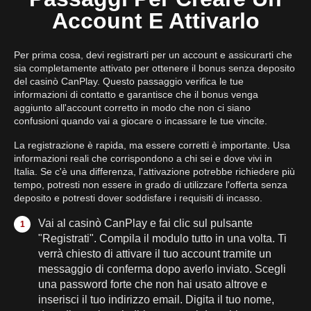
Account E Attivarlo
Per prima cosa, devi registrarti per un account e assicurarti che
sia completamente attivato per ottenere il bonus senza deposito
del casinò CanPlay. Questo passaggio verifica le tue
informazioni di contatto e garantisce che il bonus venga
aggiunto all'account corretto in modo che non ci siano
confusioni quando vai a giocare o incassare le tue vincite.
La registrazione è rapida, ma essere corretti è importante. Usa
informazioni reali che corrispondono a chi sei e dove vivi in
Italia. Se c'è una differenza, l'attivazione potrebbe richiedere più
tempo, potresti non essere in grado di utilizzare l'offerta senza
deposito e potresti dover soddisfare i requisiti di incasso.
Vai al casinò CanPlay e fai clic sul pulsante
"Registrati". Compila il modulo tutto in una volta. Ti
verrà chiesto di attivare il tuo account tramite un
messaggio di conferma dopo averlo inviato. Scegli
una password forte che non hai usato altrove e
inserisci il tuo indirizzo email. Digita il tuo nome,