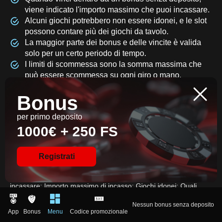
viene indicato l'importo massimo che puoi incassare.
Alcuni giochi potrebbero non essere idonei, e le slot
possono contare più dei giochi da tavolo.
La maggior parte dei bonus e delle vincite è valida
solo per un certo periodo di tempo.
I limiti di scommessa sono la somma massima che
può essere scommessa su ogni giro o mano.
Bonus
Potresti dover dimostrare la tua identità (KYC) prima di poter
prelevare i tuoi soldi. Unisciti al casinò CanPlay come nuovo
per primo deposito
giocatore. Se richiesto, conferma il tuo indirizzo email e/o
1000€ + 250 FS
numero di telefono. Vai a Promozioni o Bonus e attiva l'offerta
senza deposito (o inserisci un codice se ne viene fornito). Gioca
ai giochi bonus idonei e soddisfa i requisiti di scommessa entro
Registrati
la data di scadenza. Dopo aver soddisfatto i requisiti e superato
la verifica, puoi richiedere un prelievo. Cosa cambia: Requisiti di
scommessa; Per quanto tempo devi giocare prima di poter
incassare; Importo massimo di incasso; Giochi idonei; Quali
giochi contano verso il requisito di scommessa e possono
utilizzare il bonus; Date di scadenza; Per quanto tempo devi
Nessun bonus senza deposito
App
Bonus
Menu
Codice promozionale
utilizzare il bonus e soddisfare le condizioni; Consiglio: gioca