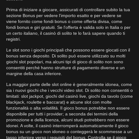
Prima di iniziare a giocare, assicurati di controllare subito la tua
sezione Bonus per vedere l'importo esatto e per vedere se
viene fornito come fondi bonus o come offerta divisa, come
fondi bonus e giri gratuiti. Se l'offerta è valida solo in Italia o per
un certo italiano, il casinò di solito te lo farà sapere quando ti
registri.
Le slot sono i giochi principali che possono essere giocati con il
bonus senza deposito. Di solito può essere utilizzato su molti
giochi slot popolari, ma alcuni tipi di gioco di solito non sono
consentiti perché hanno strutture di pagamento diverse e un
margine della casa inferiore.
La maggior parte delle slot online è generalmente idonea, come
sia i nuovi giochi che i vecchi video slot. Di solito non consentiti o
limitati: slot jackpot, giochi del casinò live, giochi da tavolo (come
blackjack, roulette e baccarat) e alcune slot con molte
funzionalità o alta volatilità. Il gioco bonus potrebbe non essere
disponibile per tutti i provider; a seconda dei termini della
promozione e della licenza, alcuni studi potrebbero non essere
idonei. A volte, il casinò interromperà automaticamente il gioco
bonus su un gioco non idoneo o conteggerà le scommesse a un
tasso inferiore verso i requisiti del bonus. Controlla se il gioco