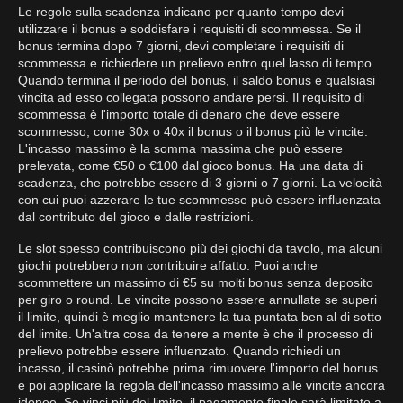
Le regole sulla scadenza indicano per quanto tempo devi
utilizzare il bonus e soddisfare i requisiti di scommessa. Se il
bonus termina dopo 7 giorni, devi completare i requisiti di
scommessa e richiedere un prelievo entro quel lasso di tempo.
Quando termina il periodo del bonus, il saldo bonus e qualsiasi
vincita ad esso collegata possono andare persi. Il requisito di
scommessa è l'importo totale di denaro che deve essere
scommesso, come 30x o 40x il bonus o il bonus più le vincite.
L'incasso massimo è la somma massima che può essere
prelevata, come €50 o €100 dal gioco bonus. Ha una data di
scadenza, che potrebbe essere di 3 giorni o 7 giorni. La velocità
con cui puoi azzerare le tue scommesse può essere influenzata
dal contributo del gioco e dalle restrizioni.
Le slot spesso contribuiscono più dei giochi da tavolo, ma alcuni
giochi potrebbero non contribuire affatto. Puoi anche
scommettere un massimo di €5 su molti bonus senza deposito
per giro o round. Le vincite possono essere annullate se superi
il limite, quindi è meglio mantenere la tua puntata ben al di sotto
del limite. Un'altra cosa da tenere a mente è che il processo di
prelievo potrebbe essere influenzato. Quando richiedi un
incasso, il casinò potrebbe prima rimuovere l'importo del bonus
e poi applicare la regola dell'incasso massimo alle vincite ancora
idonee. Se vinci più del limite, il pagamento finale sarà limitato a