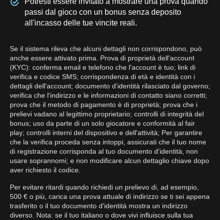
Potresti essere invitato a mostrare una prova quando
passi dal gioco con un bonus senza deposito
all'incasso delle tue vincite reali.
Se il sistema rileva che alcuni dettagli non corrispondono, può
anche essere attivato prima. Prova di proprietà dell'account
(KYC): conferma email e telefono che l'account è tuo; link di
verifica e codice SMS; corrispondenza di età e identità con i
dettagli dell'account; documento d'identità rilasciato dal governo;
verifica che l'indirizzo e le informazioni di contatto siano corretti;
prova che il metodo di pagamento è di proprietà; prova che i
prelievi vadano al legittimo proprietario; controlli di integrità del
bonus; uso da parte di un solo giocatore e conformità al fair
play; controlli interni del dispositivo e dell'attività; Per garantire
che la verifica proceda senza intoppi, assicurati che il tuo nome
di registrazione corrisponda al tuo documento d'identità, non
usare soprannomi; e non modificare alcun dettaglio chiave dopo
aver richiesto il codice.
Per evitare ritardi quando richiedi un prelievo di, ad esempio,
500 € o più, carica una prova attuale di indirizzo se ti sei appena
trasferito o il tuo documento d'identità mostra un indirizzo
diverso. Nota: se il tuo italiano o dove vivi influisce sulla tua