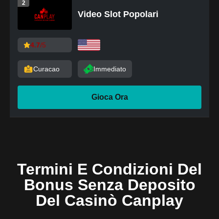
2
Video Slot Popolari
4.7
/5
Curacao
Immediato
Gioca Ora
Termini E Condizioni Del
Bonus Senza Deposito
Del Casinò Canplay