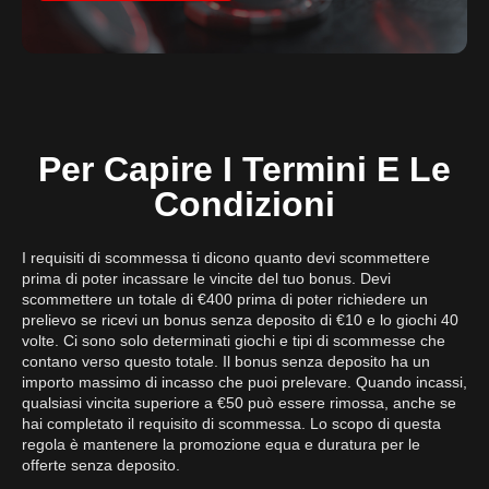
Per Capire I Termini E Le
Condizioni
I requisiti di scommessa ti dicono quanto devi scommettere
prima di poter incassare le vincite del tuo bonus. Devi
scommettere un totale di €400 prima di poter richiedere un
prelievo se ricevi un bonus senza deposito di €10 e lo giochi 40
volte. Ci sono solo determinati giochi e tipi di scommesse che
contano verso questo totale. Il bonus senza deposito ha un
importo massimo di incasso che puoi prelevare. Quando incassi,
qualsiasi vincita superiore a €50 può essere rimossa, anche se
hai completato il requisito di scommessa. Lo scopo di questa
regola è mantenere la promozione equa e duratura per le
offerte senza deposito.