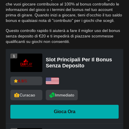
che vuoi giocare contribuisce al 100% al bonus controllando le
informazioni del gioco o i termini del bonus nel tuo account
prima di girare. Quando inizi a giocare, tieni d'occhio il tuo saldo
bonus e qualsiasi nota di "contributo" per i giochi che scegli.
Questo controllo rapido ti aiuterà a fare il miglior uso del bonus
senza deposito di €20 e ti impedirà di piazzare scommesse
qualificanti su giochi non consentiti.
1
Slot Principali Per Il Bonus
Senza Deposito
4.9
/5
Curacao
Immediato
Gioca Ora