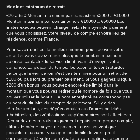
Montant minimum de retrait
€20 à €50 Montant maximum par transaction €3000 à €10000
Montant maximum par semaine/mois €10000 à €50000 Les
limites exactes peuvent changer selon le moyen de paiement
que vous choisissez, votre niveau de compte et votre lieu de
résidence, comme France.
Pour savoir quel est le meilleur moment pour recevoir votre
argent si vous devez retirer plus que le montant maximum
autorisé, contactez le service client avant d'envoyer votre
demande. La plupart du temps, les paiements sont retardés
parce que la vérification n'est pas terminée pour un retrait de
€100 ou plus lors du premier paiement. Si vous gagnez jusqu'à
€200 d'un bonus, vous pouvez encore être limité dans le
montant que vous pouvez retirer ou le nombre de fois que vous
pouvez utiliser le bonus. Le nom enregistré ne correspond pas
au nom du titulaire du compte de paiement. S'il y a des
rétrofacturations, des dépôts annulés ou d'autres activités
inhabituelles, des vérifications supplémentaires sont effectuées.
Demandez des retraits uniquement depuis votre propre compte,
utilisez le même moyen de paiement aussi souvent que
possible, et assurez-vous que les détails de votre profil
correspondent à votre nom légal et à votre nationalité comme