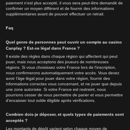
paiement n'est plus accepté, il vous sera peut-être demandé de
confirmer un moyen différent et de fournir des informations
supplémentaires avant de pouvoir effectuer un retrait.
Faq
Quel genre de personnes peut ouvrir un compte au casino
Canplay ? Est-ce légal dans France ?
Il existe des règles dans chaque région qui affectent qui peut
jouer, mais nous acceptons des joueurs de nombreuses
régions. Si vous choisissez votre France lors de l'inscription,
nous confirmerons automatiquement votre accès. Vous devez
avoir l'âge légal pour jouer dans votre région, fournir des
informations correctes vous concernant, et ne jouer que depuis
une zone autorisée. Si votre France est restreint, nous
pourrions cesser de vous permettre de parier et vous permettre
d'encaisser tout solde éligible après vérifications.
Combien dois-je déposer, et quels types de paiements sont
acceptés ?
Les montants de dépôt varient selon chaque moyen de