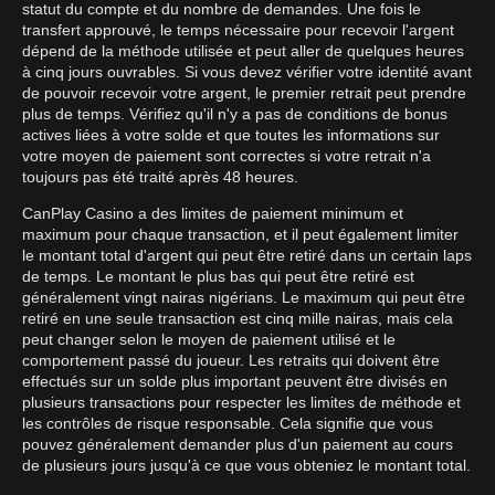
statut du compte et du nombre de demandes. Une fois le
transfert approuvé, le temps nécessaire pour recevoir l'argent
dépend de la méthode utilisée et peut aller de quelques heures
à cinq jours ouvrables. Si vous devez vérifier votre identité avant
de pouvoir recevoir votre argent, le premier retrait peut prendre
plus de temps. Vérifiez qu'il n'y a pas de conditions de bonus
actives liées à votre solde et que toutes les informations sur
votre moyen de paiement sont correctes si votre retrait n'a
toujours pas été traité après 48 heures.
CanPlay Casino a des limites de paiement minimum et
maximum pour chaque transaction, et il peut également limiter
le montant total d'argent qui peut être retiré dans un certain laps
de temps. Le montant le plus bas qui peut être retiré est
généralement vingt nairas nigérians. Le maximum qui peut être
retiré en une seule transaction est cinq mille nairas, mais cela
peut changer selon le moyen de paiement utilisé et le
comportement passé du joueur. Les retraits qui doivent être
effectués sur un solde plus important peuvent être divisés en
plusieurs transactions pour respecter les limites de méthode et
les contrôles de risque responsable. Cela signifie que vous
pouvez généralement demander plus d'un paiement au cours
de plusieurs jours jusqu'à ce que vous obteniez le montant total.