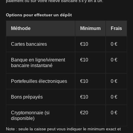
paiement ou sur votre relevé bancaire s'il y en a un.
Options pour effectuer un dépôt
Méthode
Minimum
Frais
Cartes bancaires
€10
0 €
Banque en ligne/virement
€10
0 €
bancaire instantané
Portefeuilles électroniques
€10
0 €
Bons prépayés
€10
0 €
Cryptomonnaie (si
€20
0 €
disponible)
Note : seule la caisse peut vous indiquer le minimum exact et