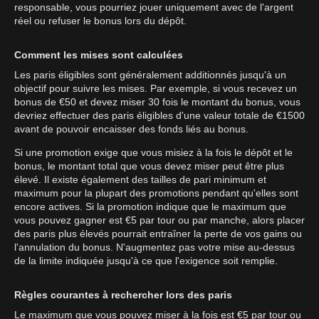
responsable, vous pourriez jouer uniquement avec de l'argent
réel ou refuser le bonus lors du dépôt.
Comment les mises sont calculées
Les paris éligibles sont généralement additionnés jusqu'à un
objectif pour suivre les mises. Par exemple, si vous recevez un
bonus de €50 et devez miser 30 fois le montant du bonus, vous
devriez effectuer des paris éligibles d'une valeur totale de €1500
avant de pouvoir encaisser des fonds liés au bonus.
Si une promotion exige que vous misiez à la fois le dépôt et le
bonus, le montant total que vous devez miser peut être plus
élevé. Il existe également des tailles de pari minimum et
maximum pour la plupart des promotions pendant qu'elles sont
encore actives. Si la promotion indique que le maximum que
vous pouvez gagner est €5 par tour ou par manche, alors placer
des paris plus élevés pourrait entraîner la perte de vos gains ou
l'annulation du bonus. N'augmentez pas votre mise au-dessus
de la limite indiquée jusqu'à ce que l'exigence soit remplie.
Règles courantes à rechercher lors des paris
Le maximum que vous pouvez miser à la fois est €5 par tour ou