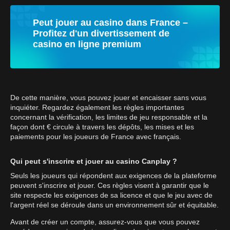
Peut jouer au casino dans France –
Profitez d'un divertissement de
casino en ligne premium
De cette manière, vous pouvez jouer et encaisser sans vous
inquiéter. Regardez également les règles importantes
concernant la vérification, les limites de jeu responsable et la
façon dont € circule à travers les dépôts, les mises et les
paiements pour les joueurs de France avec français.
Qui peut s'inscrire et jouer au casino Canplay ?
Seuls les joueurs qui répondent aux exigences de la plateforme
peuvent s'inscrire et jouer. Ces règles visent à garantir que le
site respecte les exigences de sa licence et que le jeu avec de
l'argent réel se déroule dans un environnement sûr et équitable.
Avant de créer un compte, assurez-vous que vous pouvez