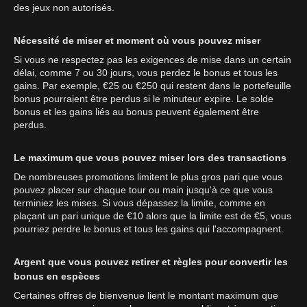
des jeux non autorisés.
Nécessité de miser et moment où vous pouvez miser
Si vous ne respectez pas les exigences de mise dans un certain
délai, comme 7 ou 30 jours, vous perdez le bonus et tous les
gains. Par exemple, €25 ou €250 qui restent dans le portefeuille
bonus pourraient être perdus si le minuteur expire. Le solde
bonus et les gains liés au bonus peuvent également être
perdus.
Le maximum que vous pouvez miser lors des transactions
De nombreuses promotions limitent le plus gros pari que vous
pouvez placer sur chaque tour ou main jusqu'à ce que vous
terminiez les mises. Si vous dépassez la limite, comme en
plaçant un pari unique de €10 alors que la limite est de €5, vous
pourriez perdre le bonus et tous les gains qui l'accompagnent.
Argent que vous pouvez retirer et règles pour convertir les
bonus en espèces
Certaines offres de bienvenue lient le montant maximum que