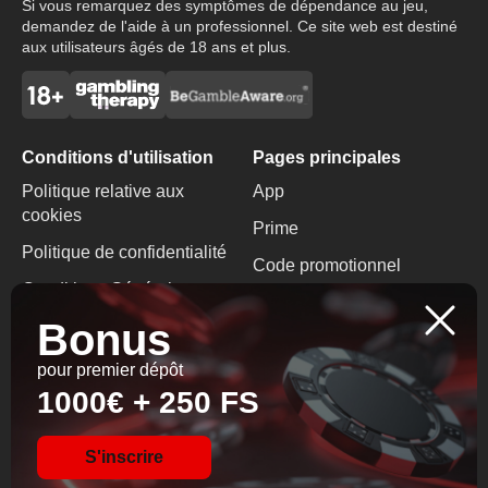
Si vous remarquez des symptômes de dépendance au jeu,
demandez de l'aide à un professionnel. Ce site web est destiné
aux utilisateurs âgés de 18 ans et plus.
Conditions d'utilisation
Pages principales
Politique relative aux
App
cookies
Prime
Politique de confidentialité
Code promotionnel
Conditions Générales
Aucun bonus sans dépôt
Bonus
Jeu responsable
pour premier dépôt
Contacts
1000€ + 250 FS
+5999 623 400
info@canplay-casino.net
S'inscrire
© 2026 All Rights