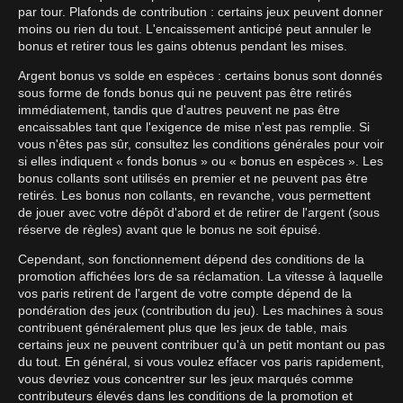
par tour. Plafonds de contribution : certains jeux peuvent donner
moins ou rien du tout. L'encaissement anticipé peut annuler le
bonus et retirer tous les gains obtenus pendant les mises.
Argent bonus vs solde en espèces : certains bonus sont donnés
sous forme de fonds bonus qui ne peuvent pas être retirés
immédiatement, tandis que d'autres peuvent ne pas être
encaissables tant que l'exigence de mise n'est pas remplie. Si
vous n'êtes pas sûr, consultez les conditions générales pour voir
si elles indiquent « fonds bonus » ou « bonus en espèces ». Les
bonus collants sont utilisés en premier et ne peuvent pas être
retirés. Les bonus non collants, en revanche, vous permettent
de jouer avec votre dépôt d'abord et de retirer de l'argent (sous
réserve de règles) avant que le bonus ne soit épuisé.
Cependant, son fonctionnement dépend des conditions de la
promotion affichées lors de sa réclamation. La vitesse à laquelle
vos paris retirent de l'argent de votre compte dépend de la
pondération des jeux (contribution du jeu). Les machines à sous
contribuent généralement plus que les jeux de table, mais
certains jeux ne peuvent contribuer qu'à un petit montant ou pas
du tout. En général, si vous voulez effacer vos paris rapidement,
vous devriez vous concentrer sur les jeux marqués comme
contributeurs élevés dans les conditions de la promotion et