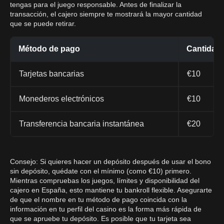
tengas para el juego responsable. Antes de finalizar la
transacción, el cajero siempre te mostrará la mayor cantidad
que se puede retirar.
Método de pago
Cantidad
Tarjetas bancarias
€10
Monederos electrónicos
€10
Transferencia bancaria instantánea
€20
Consejo: Si quieres hacer un depósito después de usar el bono
sin depósito, quédate con el mínimo (como €10) primero.
Mientras compruebas los juegos, límites y disponibilidad del
cajero en España, esto mantiene tu bankroll flexible. Asegurarte
de que el nombre en tu método de pago coincida con la
información en tu perfil del casino es la forma más rápida de
que se apruebe tu depósito. Es posible que tu tarjeta sea