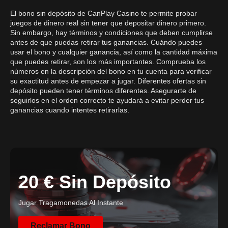
El bono sin depósito de CanPlay Casino te permite probar
juegos de dinero real sin tener que depositar dinero primero.
Sin embargo, hay términos y condiciones que deben cumplirse
antes de que puedas retirar tus ganancias. Cuándo puedes
usar el bono y cualquier ganancia, así como la cantidad máxima
que puedes retirar, son los más importantes. Comprueba los
números en la descripción del bono en tu cuenta para verificar
su exactitud antes de empezar a jugar. Diferentes ofertas sin
depósito pueden tener términos diferentes. Asegurarte de
seguirlos en el orden correcto te ayudará a evitar perder tus
ganancias cuando intentes retirarlas.
20 € Sin Depósito
Jugar Tragamonedas Al Instante
Reclamar Bono