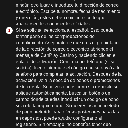
ningún otro lugar e introduce tu dirección de correo
electrónico. Escribe tu nombre, fecha de nacimiento
y dirección; estos deben coincidir con lo que
aparece en tus documentos oficiales.
Si se solicita, selecciona tu español. Esto puede
formar parte de las comprobaciones de
cumplimiento. Asegúrate de que eres el propietario
de la dirección de correo electrónico abriendo el
mensaje de CanPlay Casino y haciendo clic en el
enlace de activación. Confirma por teléfono (si se
solicita), luego introduce el código que se envió a tu
teléfono para completar la activación. Después de la
activación, ve a la sección de bonos o promociones
de tu cuenta. Si no ves que el bono sin depósito se
aplique automáticamente, busca un botón o un
campo donde puedas introducir un código de bono
si la oferta requiere uno. Si quieres usar un método
de pago preferido para ofertas posteriores basadas
en depósitos, puede ayudar configurarlo al
registrarte. Sin embargo, no deberías tener que