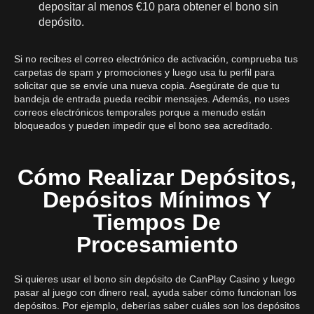
depositar al menos €10 para obtener el bono sin
depósito.
Si no recibes el correo electrónico de activación, comprueba tus
carpetas de spam y promociones y luego usa tu perfil para
solicitar que se envíe una nueva copia. Asegúrate de que tu
bandeja de entrada pueda recibir mensajes. Además, no uses
correos electrónicos temporales porque a menudo están
bloqueados y pueden impedir que el bono sea acreditado.
Cómo Realizar Depósitos,
Depósitos Mínimos Y
Tiempos De
Procesamiento
Si quieres usar el bono sin depósito de CanPlay Casino y luego
pasar al juego con dinero real, ayuda saber cómo funcionan los
depósitos. Por ejemplo, deberías saber cuáles son los depósitos