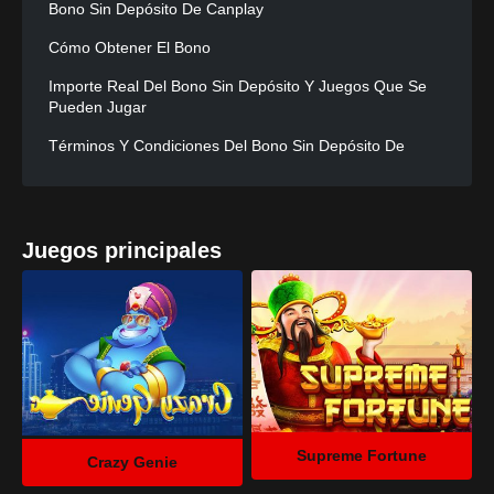
Bono Sin Depósito De Canplay
Cómo Obtener El Bono
Importe Real Del Bono Sin Depósito Y Juegos Que Se
Pueden Jugar
Términos Y Condiciones Del Bono Sin Depósito De
Canplay Casino
Para Entender Los Términos Y Condiciones
Códigos De Bono Para Bonos Sin Depósito
Juegos principales
Reglas Del Bono Sin Depósito Para Introducir Códigos
Pasos Para Crear Una Cuenta Y Activarla
Cómo Realizar Depósitos, Depósitos Mínimos Y
Tiempos De Procesamiento
Bono Sin Depósito De Canplay Casino
Supreme Fortune
Términos Clave Que Debes Leer Con Atención
Forest Band