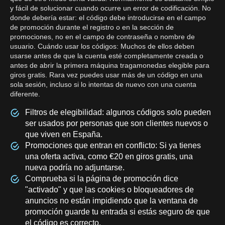
y fácil de solucionar cuando ocurre un error de codificación. No
donde debería estar: el código debe introducirse en el campo
de promoción durante el registro o en la sección de
promociones, no en el campo de contraseña o nombre de
usuario. Cuándo usar los códigos: Muchos de ellos deben
usarse antes de que la cuenta esté completamente creada o
antes de abrir la primera máquina tragamonedas elegible para
giros gratis. Rara vez puedes usar más de un código en una
sola sesión, incluso si lo intentas de nuevo con una cuenta
diferente.
Filtros de elegibilidad: algunos códigos solo pueden
ser usados por personas que son clientes nuevos o
que viven en España.
Promociones que entran en conflicto: Si ya tienes
una oferta activa, como €20 en giros gratis, una
nueva podría no adjuntarse.
Comprueba si la página de promoción dice
"activado" y que las cookies o bloqueadores de
anuncios no están impidiendo que la ventana de
promoción guarde tu entrada si estás seguro de que
el código es correcto.