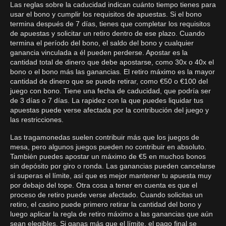
Las reglas sobre la caducidad indican cuánto tiempo tienes para
usar el bono y cumplir los requisitos de apuestas. Si el bono
termina después de 7 días, tienes que completar los requisitos
de apuestas y solicitar un retiro dentro de ese plazo. Cuando
termina el período del bono, el saldo del bono y cualquier
ganancia vinculada a él pueden perderse. Apostar es la
cantidad total de dinero que debe apostarse, como 30x o 40x el
bono o el bono más las ganancias. El retiro máximo es la mayor
cantidad de dinero que se puede retirar, como €50 o €100 del
juego con bono. Tiene una fecha de caducidad, que podría ser
de 3 días o 7 días. La rapidez con la que puedes liquidar tus
apuestas puede verse afectada por la contribución del juego y
las restricciones.
Las tragamonedas suelen contribuir más que los juegos de
mesa, pero algunos juegos pueden no contribuir en absoluto.
También puedes apostar un máximo de €5 en muchos bonos
sin depósito por giro o ronda. Las ganancias pueden cancelarse
si superas el límite, así que es mejor mantener tu apuesta muy
por debajo del tope. Otra cosa a tener en cuenta es que el
proceso de retiro puede verse afectado. Cuando solicitas un
retiro, el casino puede primero retirar la cantidad del bono y
luego aplicar la regla de retiro máximo a las ganancias que aún
sean elegibles. Si ganas más que el límite, el pago final se