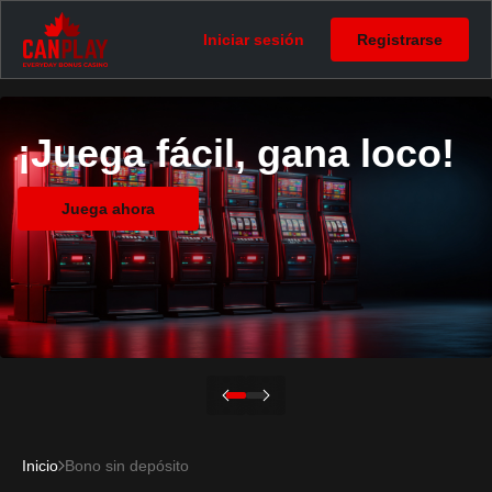
Iniciar sesión
Registrarse
¡Juega fácil, gana loco!
Juega ahora
Inicio
Bono sin depósito