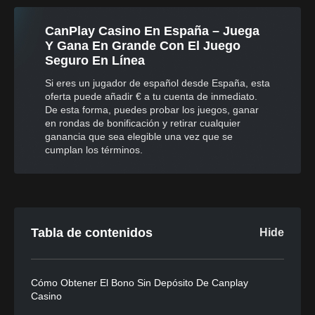
CanPlay Casino En España – Juega
Y Gana En Grande Con El Juego
Seguro En Línea
Si eres un jugador de español desde España, esta
oferta puede añadir € a tu cuenta de inmediato.
De esta forma, puedes probar los juegos, ganar
en rondas de bonificación y retirar cualquier
ganancia que sea elegible una vez que se
cumplan los términos.
Tabla de contenidos
Hide
Cómo Obtener El Bono Sin Depósito De Canplay
Casino