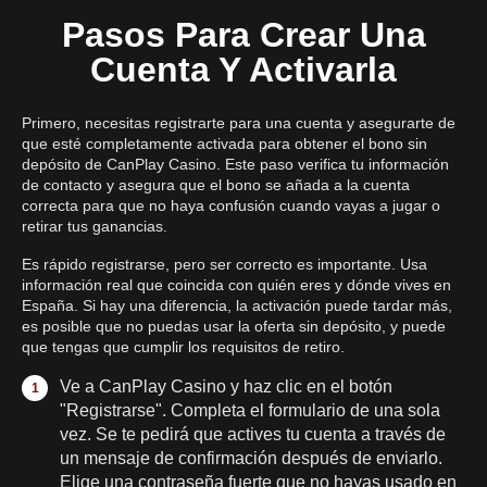
Pasos Para Crear Una
Cuenta Y Activarla
Primero, necesitas registrarte para una cuenta y asegurarte de
que esté completamente activada para obtener el bono sin
depósito de CanPlay Casino. Este paso verifica tu información
de contacto y asegura que el bono se añada a la cuenta
correcta para que no haya confusión cuando vayas a jugar o
retirar tus ganancias.
Es rápido registrarse, pero ser correcto es importante. Usa
información real que coincida con quién eres y dónde vives en
España. Si hay una diferencia, la activación puede tardar más,
es posible que no puedas usar la oferta sin depósito, y puede
que tengas que cumplir los requisitos de retiro.
Ve a CanPlay Casino y haz clic en el botón
"Registrarse". Completa el formulario de una sola
vez. Se te pedirá que actives tu cuenta a través de
un mensaje de confirmación después de enviarlo.
Elige una contraseña fuerte que no hayas usado en