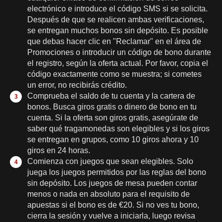
electrónico e introduce el código SMS si se solicita.
Después de que se realicen ambas verificaciones,
se entregan muchos bonos sin depósito. Es posible
que debas hacer clic en "Reclamar" en el área de
Promociones o introducir un código de bono durante
el registro, según la oferta actual. Por favor, copia el
código exactamente como se muestra; si cometes
un error, no recibirás crédito.
Comprueba el saldo de tu cuenta y la cartera de
bonos. Busca giros gratis o dinero de bono en tu
cuenta. Si la oferta son giros gratis, asegúrate de
saber qué tragamonedas son elegibles y si los giros
se entregan en grupos, como 10 giros ahora y 10
giros en 24 horas.
Comienza con juegos que sean elegibles. Solo
juega los juegos permitidos por las reglas del bono
sin depósito. Los juegos de mesa pueden contar
menos o nada en absoluto para el requisito de
apuestas si el bono es de €20. Si no ves tu bono,
cierra la sesión y vuelve a iniciarla, luego revisa