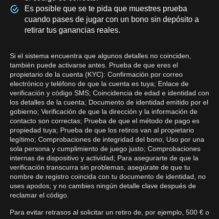
Es posible que se te pida que muestres prueba
cuando pases de jugar con un bono sin depósito a
retirar tus ganancias reales.
Si el sistema encuentra que algunos detalles no coinciden,
también puede activarse antes. Prueba de que eres el
propietario de la cuenta (KYC): Confirmación por correo
electrónico y teléfono de que la cuenta es tuya; Enlace de
verificación y código SMS; Coincidencia de edad e identidad con
los detalles de la cuenta; Documento de identidad emitido por el
gobierno; Verificación de que la dirección y la información de
contacto son correctas; Prueba de que el método de pago es
propiedad tuya; Prueba de que los retiros van al propietario
legítimo; Comprobaciones de integridad del bono; Uso por una
sola persona y cumplimiento de juego justo; Comprobaciones
internas de dispositivo y actividad; Para asegurarte de que la
verificación transcurra sin problemas, asegúrate de que tu
nombre de registro coincida con tu documento de identidad, no
uses apodos; y no cambies ningún detalle clave después de
reclamar el código.
Para evitar retrasos al solicitar un retiro de, por ejemplo, 500 € o