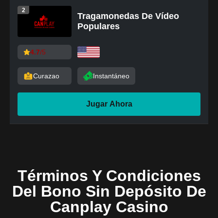
2
Tragamonedas De Vídeo
Populares
4.7
/5
Curazao
Instantáneo
Jugar Ahora
Términos Y Condiciones
Del Bono Sin Depósito De
Canplay Casino