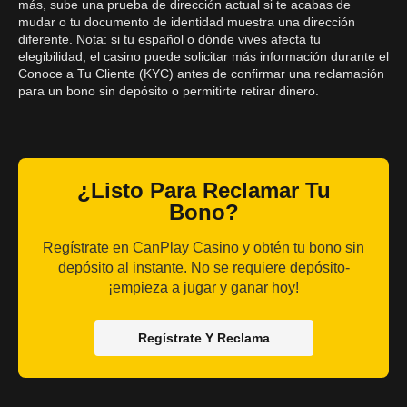
más, sube una prueba de dirección actual si te acabas de
mudar o tu documento de identidad muestra una dirección
diferente. Nota: si tu español o dónde vives afecta tu
elegibilidad, el casino puede solicitar más información durante el
Conoce a Tu Cliente (KYC) antes de confirmar una reclamación
para un bono sin depósito o permitirte retirar dinero.
¿Listo Para Reclamar Tu
Bono?
Regístrate en CanPlay Casino y obtén tu bono sin
depósito al instante. No se requiere depósito-
¡empieza a jugar y ganar hoy!
Regístrate Y Reclama