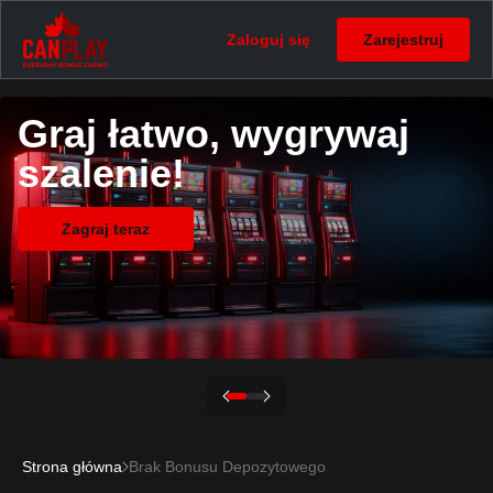
Zaloguj się
Zarejestruj
Graj łatwo, wygrywaj
szalenie!
Zagraj teraz
Strona główna
Brak Bonusu Depozytowego