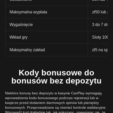
Maksymalna wypłata
zł50 lub zł
Wygaśnięcie
3 do 7 dni
Wkład gry
Sloty 100%
Maksymalny zakład
zł5 na spin
Kody bonusowe do
bonusów bez depozytu
Niektóre bonusy bez depozytu w kasynie CanPlay wymagają
wprowadzenia kodu bonusowego podczas rejestracji lub w
kasjerze przed dodaniem darmowych spinów lub pieniędzy
bonusowych. Przeprowadzane są również kontrole walidacyjne.
Wprowadź kod dokładnie tak, jak pokazano, upewniając się, że