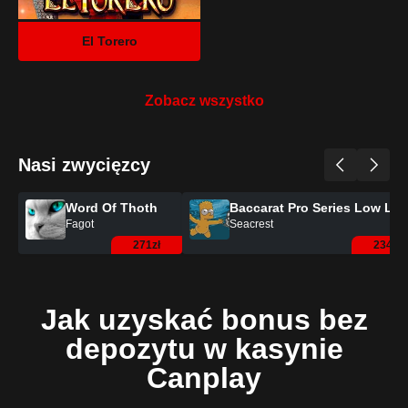
El Torero
Zobacz wszystko
Nasi zwycięzcy
Word Of Thoth
Baccarat Pro Series Low Lim
Fagot
Seacrest
271zł
234zł
Jak uzyskać bonus bez
depozytu w kasynie
Canplay