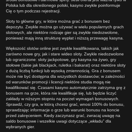
Polska lub dla określonego polski, kasyno zwykle poinformuje
Cię o tym podczas rejestracji.
Sloty to główne gry, w które można grać z bonusem bez
depozytu. Zwykle można go używać w wielu popularnych grach
slotowych, ale niektóre rodzaje gier są zwykle niedozwolone,
ponieważ mają inną strukturę wypłat i niższą przewagę kasyna.
Większość slotów online jest zwykle kwalifikowana, takich jak
zarówno nowe gry, jak i stare wideo sloty. Zwykle niedozwolone
lub ograniczone: sloty jackpotowe, gry kasyna na żywo, gry
stołowe (takie jak blackjack, ruletka i bakarat) oraz niektóre sloty
z dużą liczbą funkcji lub wysoką zmiennością. Gra z bonusem
może nie być dostępna dla wszystkich dostawców; w zależności
od warunków promocji i licencji niektóre studia mogą nie
kwalifikować się. Czasami kasyno automatycznie zatrzyma grę z
bonusem na grze, która nie kwalifikuje się, lub będzie liczyć
zakłady w niższym stopniu na poczet wymagań bonusowych.
Sprawdź, czy gra, w którą chcesz grać, wnosi 100% do bonusu,
sprawdzając informacje o grze lub warunki bonusu na koncie
przed zakręceniem. Kiedy zaczynasz grać, zwracaj uwagę na
saldo bonusowe i wszelkie uwagi dotyczące „wkładu” dla
wybranych gier.