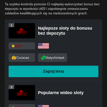
Ta szybka kontrola pomoże Ci najlepiej wykorzystać bonus bez
depozytu w wysokości zł20 i zapobiegnie umieszczaniu
zakładów kwalifikujących się na niedozwolonych grach.
1
Najlepsze sloty do bonusu
bez depozytu
4.9
/5
Curacao
Natychmiast
Zagraj teraz
2
Popularne wideo sloty