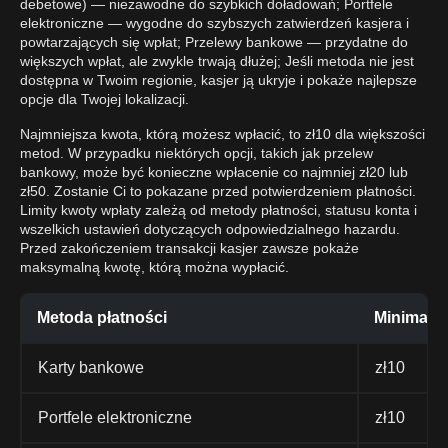
debetowe) — niezawodne do szybkich doładowań; Portfele
elektroniczne — wygodne do szybszych zatwierdzeń kasjera i
powtarzających się wpłat; Przelewy bankowe — przydatne do
większych wpłat, ale zwykle trwają dłużej; Jeśli metoda nie jest
dostępna w Twoim regionie, kasjer ją ukryje i pokaże najlepsze
opcje dla Twojej lokalizacji.
Najmniejsza kwota, którą możesz wpłacić, to zł10 dla większości
metod. W przypadku niektórych opcji, takich jak przelew
bankowy, może być konieczne wpłacenie co najmniej zł20 lub
zł50. Zostanie Ci to pokazane przed potwierdzeniem płatności.
Limity kwoty wpłaty zależą od metody płatności, statusu konta i
wszelkich ustawień dotyczących odpowiedzialnego hazardu.
Przed zakończeniem transakcji kasjer zawsze pokaże
maksymalną kwotę, którą można wypłacić.
Metoda płatności
Minimaln
Karty bankowe
zł10
Portfele elektroniczne
zł10