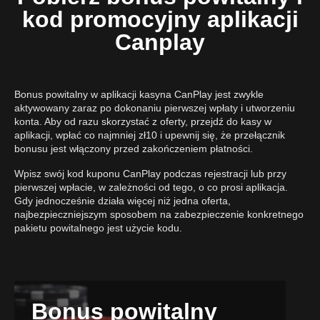
kod promocyjny aplikacji
Canplay
Bonus powitalny w aplikacji kasyna CanPlay jest zwykle
aktywowany zaraz po dokonaniu pierwszej wpłaty i utworzeniu
konta. Aby od razu skorzystać z oferty, przejdź do kasy w
aplikacji, wpłać co najmniej zł10 i upewnij się, że przełącznik
bonusu jest włączony przed zakończeniem płatności.
Wpisz swój kod kuponu CanPlay podczas rejestracji lub przy
pierwszej wpłacie, w zależności od tego, o co prosi aplikacja.
Gdy jednocześnie działa więcej niż jedna oferta,
najbezpieczniejszym sposobem na zabezpieczenie konkretnego
pakietu powitalnego jest użycie kodu.
Bonus powitalny