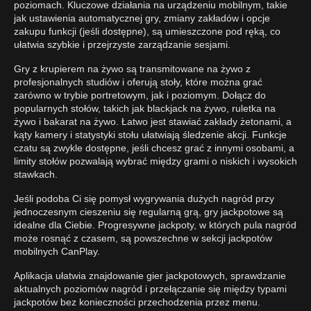
poziomach. Kluczowe działania na urządzeniu mobilnym, takie
jak ustawienia automatycznej gry, zmiany zakładów i opcje
zakupu funkcji (jeśli dostępne), są umieszczone pod ręką, co
ułatwia szybkie i przejrzyste zarządzanie sesjami.
Gry z krupierem na żywo są transmitowane na żywo z
profesjonalnych studiów i oferują stoły, które można grać
zarówno w trybie portretowym, jak i poziomym. Dołącz do
popularnych stołów, takich jak blackjack na żywo, ruletka na
żywo i bakarat na żywo. Łatwo jest stawiać zakłady żetonami, a
kąty kamery i statystyki stołu ułatwiają śledzenie akcji. Funkcje
czatu są zwykle dostępne, jeśli chcesz grać z innymi osobami, a
limity stołów pozwalają wybrać między grami o niskich i wysokich
stawkach.
Jeśli podoba Ci się pomysł wygrywania dużych nagród przy
jednoczesnym cieszeniu się regularną grą, gry jackpotowe są
idealne dla Ciebie. Progresywne jackpoty, w których pula nagród
może rosnąć z czasem, są powszechne w sekcji jackpotów
mobilnych CanPlay.
Aplikacja ułatwia znajdowanie gier jackpotowych, sprawdzanie
aktualnych poziomów nagród i przełączanie się między typami
jackpotów bez konieczności przechodzenia przez menu.