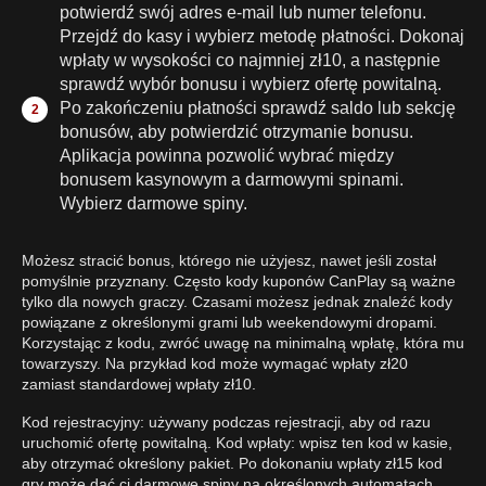
potwierdź swój adres e-mail lub numer telefonu.
Przejdź do kasy i wybierz metodę płatności. Dokonaj
wpłaty w wysokości co najmniej zł10, a następnie
sprawdź wybór bonusu i wybierz ofertę powitalną.
Po zakończeniu płatności sprawdź saldo lub sekcję
bonusów, aby potwierdzić otrzymanie bonusu.
Aplikacja powinna pozwolić wybrać między
bonusem kasynowym a darmowymi spinami.
Wybierz darmowe spiny.
Możesz stracić bonus, którego nie użyjesz, nawet jeśli został
pomyślnie przyznany. Często kody kuponów CanPlay są ważne
tylko dla nowych graczy. Czasami możesz jednak znaleźć kody
powiązane z określonymi grami lub weekendowymi dropami.
Korzystając z kodu, zwróć uwagę na minimalną wpłatę, która mu
towarzyszy. Na przykład kod może wymagać wpłaty zł20
zamiast standardowej wpłaty zł10.
Kod rejestracyjny: używany podczas rejestracji, aby od razu
uruchomić ofertę powitalną. Kod wpłaty: wpisz ten kod w kasie,
aby otrzymać określony pakiet. Po dokonaniu wpłaty zł15 kod
gry może dać ci darmowe spiny na określonych automatach.