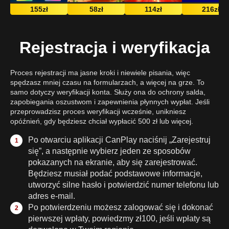
155zł
58zł
114zł
216zł
Rejestracja i weryfikacja
Proces rejestracji ma jasne kroki i niewiele pisania, więc
spędzasz mniej czasu na formularzach, a więcej na grze. To
samo dotyczy weryfikacji konta. Służy ona do ochrony salda,
zapobiegania oszustwom i zapewnienia płynnych wypłat. Jeśli
przeprowadzisz proces weryfikacji wcześnie, unikniesz
opóźnień, gdy będziesz chciał wypłacić 500 zł lub więcej.
Po otwarciu aplikacji CanPlay naciśnij „Zarejestruj
się”, a następnie wybierz jeden ze sposobów
pokazanych na ekranie, aby się zarejestrować.
Będziesz musiał podać podstawowe informacje,
utworzyć silne hasło i potwierdzić numer telefonu lub
adres e-mail.
Po potwierdzeniu możesz zalogować się i dokonać
pierwszej wpłaty, powiedzmy zł100, jeśli wpłaty są