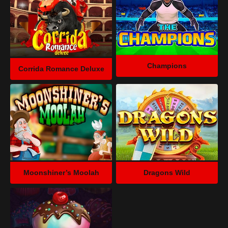
Champions
Corrida Romance Deluxe
Moonshiner’s Moolah
Dragons Wild