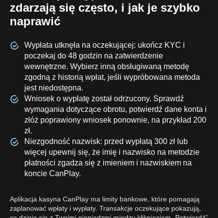
zdarzają się często, i jak je szybko
naprawić
Wypłata utknęła na oczekującej: ukończ KYC i
poczekaj do 48 godzin na zatwierdzenie
wewnętrzne. Wybierz inną obsługiwaną metodę
zgodną z historią wpłat, jeśli wypróbowana metoda
jest niedostępna.
Wniosek o wypłatę został odrzucony. Sprawdź
wymagania dotyczące obrotu, potwierdź dane konta i
złóż poprawiony wniosek ponownie, na przykład 200
zł.
Niezgodność nazwisk: przed wypłatą 300 zł lub
więcej upewnij się, że imię i nazwisko na metodzie
płatności zgadza się z imieniem i nazwiskiem na
koncie CanPlay.
Aplikacja kasyna CanPlay ma limity bankowe, które pomagają
zaplanować wpłaty i wypłaty. Transakcje oczekujące pokazują,
co dzieje się z Twoimi pieniędzmi między kliknięciem „Potwierdź”