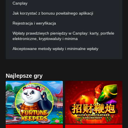
Canplay
Jak korzystać z bonusu powitalnego aplikacji
Rejestracja i weryfikacja
Wpłaty prawdziwych pieniędzy w Canplay: karty, portfele
elektroniczne, kryptowaluty i minima
Akceptowane metody wpłaty i minimalne wpłaty
Wypłaty z aplikacji Canplay: opłaty, czasy wypłat i
znajomość klienta (kyc)
Problemy z wypłatami, które zdarzają się często, i jak je
Najlepsze gry
szybko naprawić
Automaty, krupier na żywo i jackpoty są dostępne we
wszystkich grach kasyna mobilnego Canplay
Co możesz grać na urządzeniu mobilnym
Oferty specjalne tylko w aplikacji Canplay, takie jak
doładowania, darmowe spiny i cashback