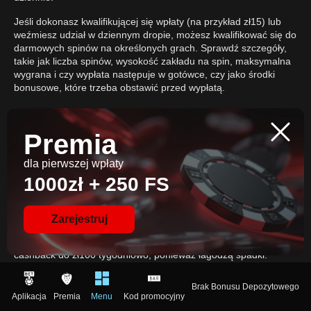
Jeśli dokonasz kwalifikującej się wpłaty (na przykład zł15) lub
weźmiesz udział w dziennym dropie, możesz kwalifikować się do
darmowych spinów na określonych grach. Sprawdź szczegóły,
takie jak liczba spinów, wysokość zakładu na spin, maksymalna
wygrana i czy wypłata następuje w gotówce, czy jako środki
bonusowe, które trzeba obstawić przed wypłatą.
W aplikacji CanPlay cashback zwykle zwraca część strat netto w
określonym okresie (dziennym lub tygodniowym). 10 procent
Premia
cashback do 100 zł, przyznawane jako pieniądze bonusowe,
które trzeba obstawić przed wypłatą. Powinieneś sprawdzić, czy
dla pierwszej wpłaty
gra bonusowa jest wyłączona z obliczeń i czy gry stołowe są w
ogóle lub tylko częściowo wliczane.
1000zł + 250 FS
Kontynuuj grę: bonusy doładowujące przy regularnych wpłatach
od zł20 do zł50 są najlepsze. Najlepsze do sesji na automatach:
Zarejestruj
pakiety darmowych spinów na wyróżnionych grach z wyraźnymi
limitami wygranych. Do kontroli ryzyka najlepsze są okresy
cashback do zł100 tygodniowo, ponieważ łagodzą spadki.
Prawidłowo aktywuj promocje: zarejestruj się w aplikacji przed
wpłatą, użyj metody płatności określonej w warunkach i zwracaj
Brak Bonusu Depozytowego
uwagę na wszelkie limity czasowe (na przykład może być
Aplikacja
Premia
Menu
Kod promocyjny
konieczne dokonanie wpłaty w ciągu 24 godzin od aktywacji).