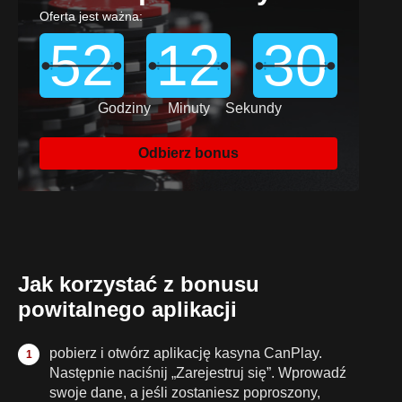
Oferta jest ważna:
52
12
28
Godziny
Minuty
Sekundy
Odbierz bonus
Jak korzystać z bonusu
powitalnego aplikacji
pobierz i otwórz aplikację kasyna CanPlay.
Następnie naciśnij „Zarejestruj się”. Wprowadź
swoje dane, a jeśli zostaniesz poproszony,