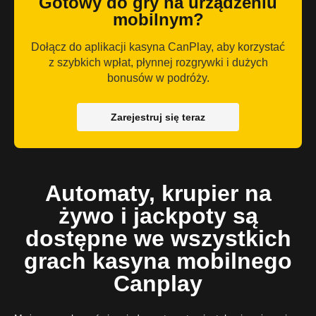
Gotowy do gry na urządzeniu
mobilnym?
Dołącz do aplikacji kasyna CanPlay, aby korzystać
z szybkich wpłat, płynnej rozgrywki i dużych
bonusów w podróży.
Zarejestruj się teraz
Automaty, krupier na
żywo i jackpoty są
dostępne we wszystkich
grach kasyna mobilnego
Canplay