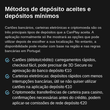
Métodos de depósito aceites e
depósitos mínimos
Cartões bancários, carteiras eletrónicas e criptomoeda são os
três principais tipos de depósitos que a CanPlay aceita. A
aplicação normalmente só lhe mostrará as opções que pode
utilizar depois de escolher a sua localização. No entanto, a
disponibilidade pode mudar com base na região e nas regras
bancárias em Portugal.
Cartões (débito/crédito): carregamentos rápidos,
checkout fácil, pode precisar de 3D Secure ou
aprovação do banco depósito €10
Carteiras eletrónicas: depósitos rápidos com menos
interrupções bancárias, útil se não quiser utilizar
cartões na aplicação depósito €10
Criptomoeda: transferências de carteira para casino,
confirmações necessárias antes do crédito, podem
aplicar-se comissões de rede depósito €20