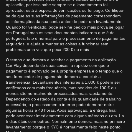
aplicação, por isso sabe sempre se o levantamento foi
aprovado, está à espera de verificações ou foi pago. Certifique-
se de que as suas informações de pagamento correspondem
às informações da sua conta antes de pedir um levantamento.
Quando for verificado, pode ser-lhe pedido mais prova se jogar
em Portugal mas os seus documentos indicarem que é de
português. Isto é normal para o processamento de pagamentos
regulados, e ajuda a manter as coisas a funcionar sem
problemas uma vez que peça 200 € ou mais.
O tempo que demora a receber o pagamento na aplicação
CanPlay depende de duas coisas: a rapidez com que o
pagamento é aprovado pela própria empresa e o tempo que o
seu fornecedor de pagamento demora a concluir a
transferência. Levantamentos inferiores a 1,000 € podem ser
verificados com mais frequência, mas pedidos de 100 € ou
menos são normalmente processados mais rapidamente.
Dependendo do estado da conta e da quantidade de trabalho
necessária, o processamento interno pode demorar entre
algumas horas e 48 horas. Após aprovação, a entrega final
pode acontecer imediatamente com alguns métodos ou em 1 a
5 dias úteis com outros. Normalmente demora mais no primeiro
levantamento porque o KYC é normalmente feito neste ponto.