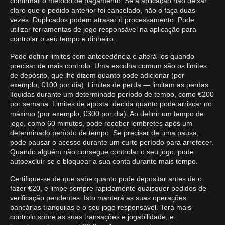
confirmar o método de pagamento. Se a aplicação não deixar
claro que o pedido anterior foi cancelado, não o faça duas
vezes. Duplicados podem atrasar o processamento. Pode
utilizar ferramentas de jogo responsável na aplicação para
controlar o seu tempo e dinheiro.
Pode definir limites com antecedência e alterá-los quando
precisar de mais controlo. Uma escolha comum são os limites
de depósito, que lhe dizem quanto pode adicionar (por
exemplo, €100 por dia). Limites de perda — limitam as perdas
líquidas durante um determinado período de tempo, como €200
por semana. Limites de aposta: decida quanto pode arriscar no
máximo (por exemplo, €300 por dia). Ao definir um tempo de
jogo, como 60 minutos, pode receber lembretes após um
determinado período de tempo. Se precisar de uma pausa,
pode pausar o acesso durante um curto período para arrefecer.
Quando alguém não consegue controlar o seu jogo, pode
autoexcluir-se e bloquear a sua conta durante mais tempo.
Certifique-se de que sabe quanto pode depositar antes de o
fazer €20, e limpe sempre rapidamente quaisquer pedidos de
verificação pendentes. Isto manterá as suas operações
bancárias tranquilas e o seu jogo responsável. Terá mais
controlo sobre as suas transações e jogabilidade, e