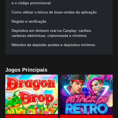
e o código promocional
Como utilizar o bónus de boas-vindas da aplicação
Registo e verificação
Depósitos em dinheiro real na Canplay: cartões,
carteiras eletrónicas, criptomoeda e mínimos
Métodos de depósito aceites e depósitos mínimos
Levantamentos da aplicação Canplay: comissões,
tempos de pagamento e conhecimento do cliente (kyc)
Problemas com levantamentos que acontecem com
Jogos Principais
frequência e como resolvê-los rapidamente
Slots, dealer ao vivo e jackpots estão todos disponíveis
nos jogos de casino móvel da Canplay
O que pode jogar no telemóvel
Ofertas especiais apenas na aplicação Canplay, como
recargas, giros grátis e cashback