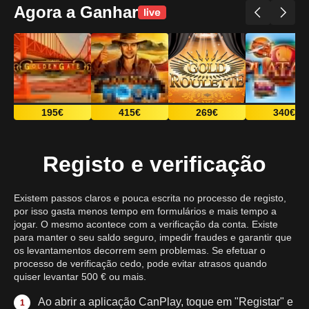
Agora a Ganhar
195€
415€
269€
340€
Registo e verificação
Existem passos claros e pouca escrita no processo de registo,
por isso gasta menos tempo em formulários e mais tempo a
jogar. O mesmo acontece com a verificação da conta. Existe
para manter o seu saldo seguro, impedir fraudes e garantir que
os levantamentos decorrem sem problemas. Se efetuar o
processo de verificação cedo, pode evitar atrasos quando
quiser levantar 500 € ou mais.
Ao abrir a aplicação CanPlay, toque em "Registar" e