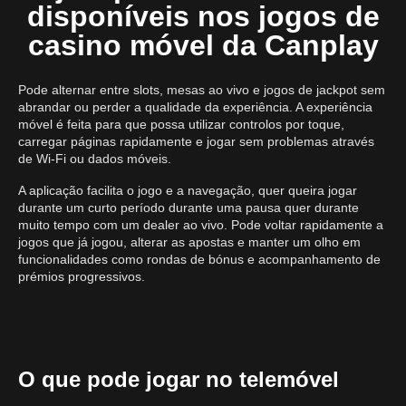
disponíveis nos jogos de
casino móvel da Canplay
Pode alternar entre slots, mesas ao vivo e jogos de jackpot sem
abrandar ou perder a qualidade da experiência. A experiência
móvel é feita para que possa utilizar controlos por toque,
carregar páginas rapidamente e jogar sem problemas através
de Wi-Fi ou dados móveis.
A aplicação facilita o jogo e a navegação, quer queira jogar
durante um curto período durante uma pausa quer durante
muito tempo com um dealer ao vivo. Pode voltar rapidamente a
jogos que já jogou, alterar as apostas e manter um olho em
funcionalidades como rondas de bónus e acompanhamento de
prémios progressivos.
O que pode jogar no telemóvel