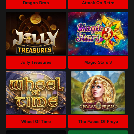
Dragon Drop
Attack On Retro
Jolly Treasures
Magic Stars 3
Wheel Of Time
8 Ball