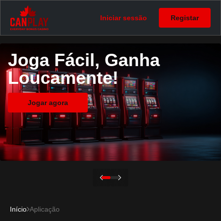
Iniciar sessão
Registar
Joga Fácil, Ganha
Loucamente!
Jogar agora
Início
Aplicação