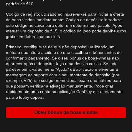
padrão de €10.
Código de registo: utilizado ao inscrever-se para iniciar a oferta
de boas-vindas imediatamente. Código de depósito: introduza
este código no caixa para obter um determinado pacote. Após
efetuar um depósito de €15, o código do jogo pode dar-lhe giros
grátis em determinados slots.
Primeiro, certifique-se de que não depositou utilizando um
método que não é aceite e de que escolheu o bónus antes de
confirmar o pagamento. Se o seu bónus de boas-vindas não
aparecer após o depósito, faça uma dessas coisas. Se tudo
parecer bem, vá ao menu "Ajuda" da aplicação e envie uma
mensagem ao suporte com o seu montante de depósito (por
exemplo, €25) e o código promocional exato que utilizou para
que possam verificar a ativação manualmente. Pode criar
rapidamente uma conta na aplicação CanPlay e ir diretamente
para o lobby depois.
Obter bónus de boas-vindas