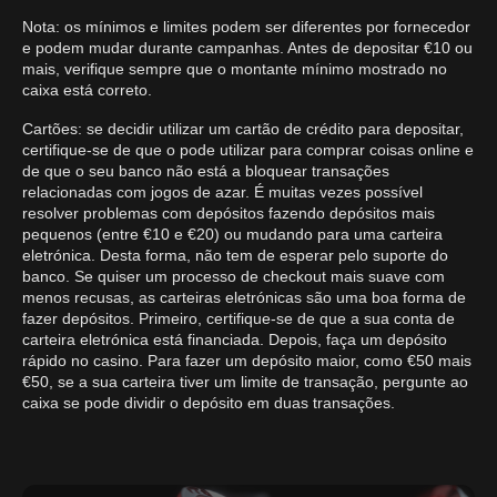
Nota: os mínimos e limites podem ser diferentes por fornecedor
e podem mudar durante campanhas. Antes de depositar €10 ou
mais, verifique sempre que o montante mínimo mostrado no
caixa está correto.
Cartões: se decidir utilizar um cartão de crédito para depositar,
certifique-se de que o pode utilizar para comprar coisas online e
de que o seu banco não está a bloquear transações
relacionadas com jogos de azar. É muitas vezes possível
resolver problemas com depósitos fazendo depósitos mais
pequenos (entre €10 e €20) ou mudando para uma carteira
eletrónica. Desta forma, não tem de esperar pelo suporte do
banco. Se quiser um processo de checkout mais suave com
menos recusas, as carteiras eletrónicas são uma boa forma de
fazer depósitos. Primeiro, certifique-se de que a sua conta de
carteira eletrónica está financiada. Depois, faça um depósito
rápido no casino. Para fazer um depósito maior, como €50 mais
€50, se a sua carteira tiver um limite de transação, pergunte ao
caixa se pode dividir o depósito em duas transações.