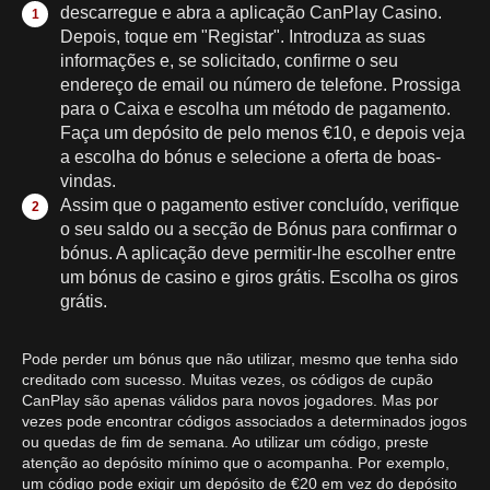
descarregue e abra a aplicação CanPlay Casino.
Depois, toque em "Registar". Introduza as suas
informações e, se solicitado, confirme o seu
endereço de email ou número de telefone. Prossiga
para o Caixa e escolha um método de pagamento.
Faça um depósito de pelo menos €10, e depois veja
a escolha do bónus e selecione a oferta de boas-
vindas.
Assim que o pagamento estiver concluído, verifique
o seu saldo ou a secção de Bónus para confirmar o
bónus. A aplicação deve permitir-lhe escolher entre
um bónus de casino e giros grátis. Escolha os giros
grátis.
Pode perder um bónus que não utilizar, mesmo que tenha sido
creditado com sucesso. Muitas vezes, os códigos de cupão
CanPlay são apenas válidos para novos jogadores. Mas por
vezes pode encontrar códigos associados a determinados jogos
ou quedas de fim de semana. Ao utilizar um código, preste
atenção ao depósito mínimo que o acompanha. Por exemplo,
um código pode exigir um depósito de €20 em vez do depósito