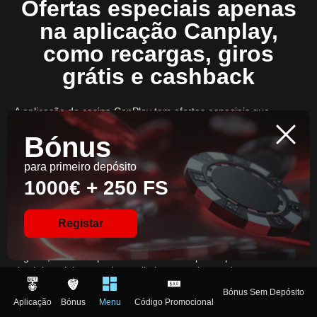
Ofertas especiais apenas
na aplicação Canplay,
como recargas, giros
grátis e cashback
A aplicação de casino CanPlay tem ofertas especiais que
manterão as suas sessões recompensadoras muito depois de
Bónus
fazer o seu primeiro depósito. Existem frequentemente bónus
de recarga rotativos, quedas de giros grátis em determinados
slots e ofertas de cashback dentro da aplicação que lhe dão
para primeiro depósito
dinheiro de bónus por uma parte das suas perdas líquidas.
1000€ + 250 FS
Como estas ofertas são apenas válidas para a aplicação, são
normalmente fáceis de ativar com um toque a partir da secção
Registar
de Promoções. Uma vez cumpridos os requisitos, o crédito será
enviado automaticamente para a sua conta. Antes de se
registar, deve sempre ler os termos completos para saber o
depósito mínimo, quaisquer limites e o número de vezes que
precisa de apostar.
Bónus Sem Depósito
Aplicação
Bónus
Menu
Código Promocional
Os bónus de recarga são o tipo mais comum de oferta