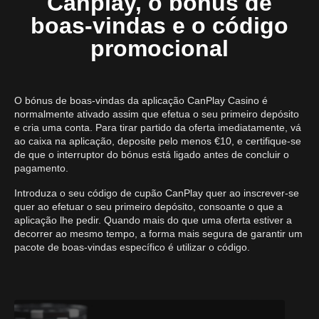
Canplay, o bónus de
boas-vindas e o código
promocional
O bónus de boas-vindas da aplicação CanPlay Casino é
normalmente ativado assim que efetua o seu primeiro depósito
e cria uma conta. Para tirar partido da oferta imediatamente, vá
ao caixa na aplicação, deposite pelo menos €10, e certifique-se
de que o interruptor do bónus está ligado antes de concluir o
pagamento.
Introduza o seu código de cupão CanPlay quer ao inscrever-se
quer ao efetuar o seu primeiro depósito, consoante o que a
aplicação lhe pedir. Quando mais do que uma oferta estiver a
decorrer ao mesmo tempo, a forma mais segura de garantir um
pacote de boas-vindas específico é utilizar o código.