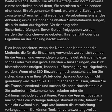
Warteschlange stellen. Die älteste Anfrage wird normalerweise
zuerst bearbeitet, es sei denn, Sie stornieren sie und senden
eine neue. Ein oft genannter Grund, warum eine Zahlung als
„ausstehend“ erscheint, ist wegen der Verarbeitungsfenster des
Anbieters; einige Methoden beinhalten Sammelüberweisungen,
die nicht sofort durchgehen. Verifizierung oder
Sicherheitsprüfungen: Bevor Gelder freigegeben werden,
werden Sie möglicherweise gebeten, Ihre Identität oder das
Eigentum an der Zahlung nachzuweisen.
Dies kann passieren, wenn der Name, das Konto oder die
Methode, die für die Einzahlung verwendet wurde, sich von der
für die Auszahlung verwendeten unterscheidet. Anfragen, die zu
schnell oder zweimal gestellt werden – Auszahlungen, die kurz
hintereinander erfolgen, können zur Bestätigung zurückgehalten
werden. Wenn eine €50-Einzahlung noch aussteht, stellen Sie
sicher, dass sie in Ihrer Wallet- oder Banking-App noch nicht
genehmigt wird. Wenn Sie 1.000 € abheben müssen, öffnen Sie
die Transaktionsdetails und suchen Sie nach Nachrichten, die
Sie auffordern, Dokumente hochzuladen oder die
Zahlungsmethode zu bestätigen. Wenn die App nicht deutlich
macht, dass die vorherige Anfrage storniert wurde, führen Sie
sie nicht zweimal aus. Duplikate können die Verarbeitung
verlangsamen. Sie können Tools für verantwortungsvolles