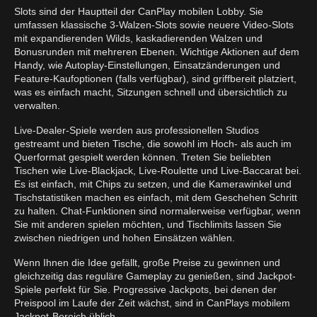
Slots sind der Hauptteil der CanPlay mobilen Lobby. Sie
umfassen klassische 3-Walzen-Slots sowie neuere Video-Slots
mit expandierenden Wilds, kaskadierenden Walzen und
Bonusrunden mit mehreren Ebenen. Wichtige Aktionen auf dem
Handy, wie Autoplay-Einstellungen, Einsatzänderungen und
Feature-Kaufoptionen (falls verfügbar), sind griffbereit platziert,
was es einfach macht, Sitzungen schnell und übersichtlich zu
verwalten.
Live-Dealer-Spiele werden aus professionellen Studios
gestreamt und bieten Tische, die sowohl im Hoch- als auch im
Querformat gespielt werden können. Treten Sie beliebten
Tischen wie Live-Blackjack, Live-Roulette und Live-Baccarat bei.
Es ist einfach, mit Chips zu setzen, und die Kamerawinkel und
Tischstatistiken machen es einfach, mit dem Geschehen Schritt
zu halten. Chat-Funktionen sind normalerweise verfügbar, wenn
Sie mit anderen spielen möchten, und Tischlimits lassen Sie
zwischen niedrigen und hohen Einsätzen wählen.
Wenn Ihnen die Idee gefällt, große Preise zu gewinnen und
gleichzeitig das reguläre Gameplay zu genießen, sind Jackpot-
Spiele perfekt für Sie. Progressive Jackpots, bei denen der
Preispool im Laufe der Zeit wächst, sind in CanPlays mobilem
Jackpot-Bereich üblich.