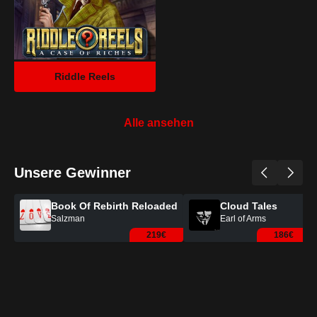
Riddle Reels
Alle ansehen
Unsere Gewinner
Book Of Rebirth Reloaded
Cloud Tales
Salzman
Earl of Arms
219€
186€