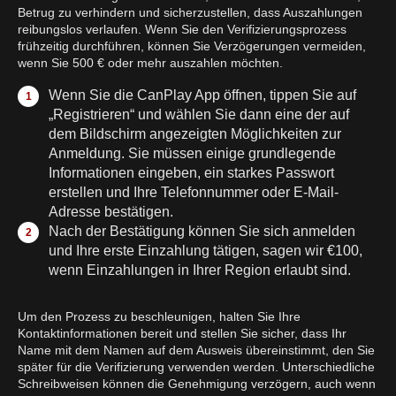
Betrug zu verhindern und sicherzustellen, dass Auszahlungen
reibungslos verlaufen. Wenn Sie den Verifizierungsprozess
frühzeitig durchführen, können Sie Verzögerungen vermeiden,
wenn Sie 500 € oder mehr auszahlen möchten.
Wenn Sie die CanPlay App öffnen, tippen Sie auf
„Registrieren“ und wählen Sie dann eine der auf
dem Bildschirm angezeigten Möglichkeiten zur
Anmeldung. Sie müssen einige grundlegende
Informationen eingeben, ein starkes Passwort
erstellen und Ihre Telefonnummer oder E-Mail-
Adresse bestätigen.
Nach der Bestätigung können Sie sich anmelden
und Ihre erste Einzahlung tätigen, sagen wir €100,
wenn Einzahlungen in Ihrer Region erlaubt sind.
Um den Prozess zu beschleunigen, halten Sie Ihre
Kontaktinformationen bereit und stellen Sie sicher, dass Ihr
Name mit dem Namen auf dem Ausweis übereinstimmt, den Sie
später für die Verifizierung verwenden werden. Unterschiedliche
Schreibweisen können die Genehmigung verzögern, auch wenn