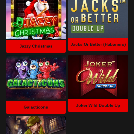
Jacks Or Better (Habanero)
Jazzy Christmas
Joker Wild Double Up
Galacticons