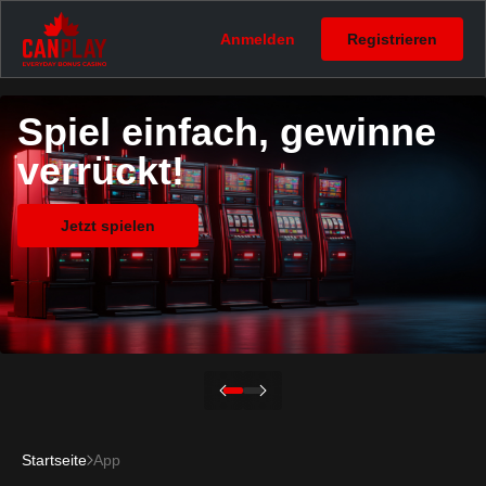
Anmelden
Registrieren
Spiel einfach, gewinne
verrückt!
Jetzt spielen
Startseite
App