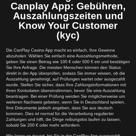
Canplay App: Gebühren,
Auszahlungszeiten und
Know Your Customer
(kyc)
Die CanPlay Casino App macht es einfach, Ihre Gewinne
abzuholen: Wählen Sie einfach eine Auszahlungsmethode,
geben Sie einen Betrag wie 100 € oder 500 € ein und bestätigen
Sie Ihre Anfrage. Die meisten Menschen können den Status
direkt in der App überprüfen, sodass Sie immer wissen, ob die
Auszahlung genehmigt, auf Prüfungen wartet oder ausgezahlt
wurde. Stellen Sie sicher, dass Ihre Zahlungsinformationen mit
Ihren Kontodaten übereinstimmen, bevor Sie eine Auszahlung
beantragen. Bei einer Prüfung werden Sie möglicherweise um
weiteren Nachweis gebeten, wenn Sie in Deutschland spielen,
Ihre Dokumente jedoch angeben, dass Sie aus deutsch
kommen. Dies ist normal für die Verarbeitung regulierter
Zahlungen und hilft, die Dinge reibungslos laufen zu lassen,
sobald Sie 200 € oder mehr anfordern.
Wie lange es dauert, bis Sie in der CanPlay App ausgezahlt