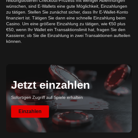
reibungsloseren Checkout-Prozess mit weniger Ablehnungen
wünschen, sind E-Wallets eine gute Möglichkeit, Einzahlungen
zu tätigen. Stellen Sie zunächst sicher, dass Ihr E-Wallet-Konto
finanziert ist. Tätigen Sie dann eine schnelle Einzahlung beim
Casino. Um eine größere Einzahlung zu tätigen, wie €50 plus
€50, wenn Ihr Wallet ein Transaktionslimit hat, fragen Sie den
Kassierer, ob Sie die Einzahlung in zwei Transaktionen aufteilen
können.
Jetzt einzahlen
Sofortigen Zugriff auf Spiele erhalten
Einzahlen