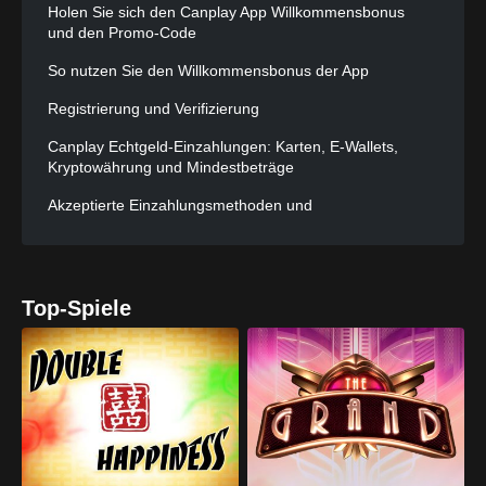
Holen Sie sich den Canplay App Willkommensbonus
und den Promo-Code
So nutzen Sie den Willkommensbonus der App
Registrierung und Verifizierung
Canplay Echtgeld-Einzahlungen: Karten, E-Wallets,
Kryptowährung und Mindestbeträge
Akzeptierte Einzahlungsmethoden und
Mindesteinzahlungen
Auszahlungen aus der Canplay App: Gebühren,
Auszahlungszeiten und Know Your Customer (kyc)
Top-Spiele
Häufige Probleme bei Auszahlungen und wie man sie
schnell behebt
Slots, Live-Dealer und Jackpots sind alle in Canplays
mobilen Casino-Spielen verfügbar
Was Sie auf dem Handy spielen können
Spezielle Angebote nur in der Canplay App, wie