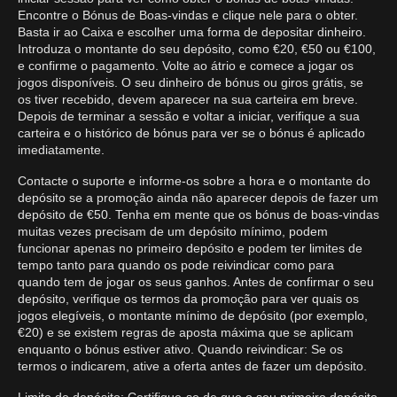
Encontre o Bónus de Boas-vindas e clique nele para o obter.
Basta ir ao Caixa e escolher uma forma de depositar dinheiro.
Introduza o montante do seu depósito, como €20, €50 ou €100,
e confirme o pagamento. Volte ao átrio e comece a jogar os
jogos disponíveis. O seu dinheiro de bónus ou giros grátis, se
os tiver recebido, devem aparecer na sua carteira em breve.
Depois de terminar a sessão e voltar a iniciar, verifique a sua
carteira e o histórico de bónus para ver se o bónus é aplicado
imediatamente.
Contacte o suporte e informe-os sobre a hora e o montante do
depósito se a promoção ainda não aparecer depois de fazer um
depósito de €50. Tenha em mente que os bónus de boas-vindas
muitas vezes precisam de um depósito mínimo, podem
funcionar apenas no primeiro depósito e podem ter limites de
tempo tanto para quando os pode reivindicar como para
quando tem de jogar os seus ganhos. Antes de confirmar o seu
depósito, verifique os termos da promoção para ver quais os
jogos elegíveis, o montante mínimo de depósito (por exemplo,
€20) e se existem regras de aposta máxima que se aplicam
enquanto o bónus estiver ativo. Quando reivindicar: Se os
termos o indicarem, ative a oferta antes de fazer um depósito.