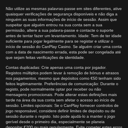
Não utilize as mesmas palavras-passe em sites diferentes, ative
quaisquer verificações de segurança disponíveis e não diga a
ninguém as suas informações de início de sessão. Assim que
suspeitar que alguém entrou na sua conta sem a sua
permissão, altere a sua palavra-passe e contacte o suporte
antes de tentar fazer um levantamento. Idade: Tem de ter idade
suficiente para jogar legalmente para se registar e utilizar o
início de sessão do CanPlay Casino. Se alguém criar uma conta
com a data de nascimento errada, esta pode ser congelada até
que sejam feitas verificações de identidade.
Contas duplicadas: Crie apenas uma conta por jogador.
Registos múltiplos podem levar à remoção de bónus e atrasos
nos pagamentos, mesmo que depósitos como €50 tenham sido
feitos legitimamente. Preferências de comunicação: Durante o
registo, pode normalmente optar por receber ou não
mensagens promocionais. Pode alterar estas definições mais
tarde na área da sua conta sem afetar o acesso ao início de
sessão. Limites opcionais: Se o CanPlay fornecer controlos de
jogo responsável, considere definir limites de depósito ou de
sessão durante o registo. Isto pode ajudá-lo a manter o jogo
gerível desde o primeiro dia, especialmente se planeia
depositar €200 ou mais regularmente. Evite cometer estes erros