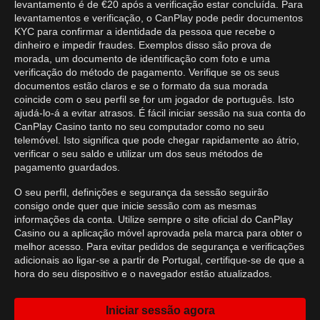
levantamento é de €20 após a verificação estar concluída. Para
levantamentos e verificação, o CanPlay pode pedir documentos
KYC para confirmar a identidade da pessoa que recebe o
dinheiro e impedir fraudes. Exemplos disso são prova de
morada, um documento de identificação com foto e uma
verificação do método de pagamento. Verifique se os seus
documentos estão claros e se o formato da sua morada
coincide com o seu perfil se for um jogador de português. Isto
ajudá-lo-á a evitar atrasos. É fácil iniciar sessão na sua conta do
CanPlay Casino tanto no seu computador como no seu
telemóvel. Isto significa que pode chegar rapidamente ao átrio,
verificar o seu saldo e utilizar um dos seus métodos de
pagamento guardados.
O seu perfil, definições e segurança da sessão seguirão
consigo onde quer que inicie sessão com as mesmas
informações da conta. Utilize sempre o site oficial do CanPlay
Casino ou a aplicação móvel aprovada pela marca para obter o
melhor acesso. Para evitar pedidos de segurança e verificações
adicionais ao ligar-se a partir de Portugal, certifique-se de que a
hora do seu dispositivo e o navegador estão atualizados.
Iniciar sessão agora