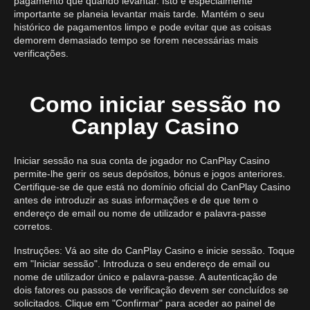
pagamento que quando levantar. Isto é especialmente
importante se planeia levantar mais tarde. Mantém o seu
histórico de pagamentos limpo e pode evitar que as coisas
demorem demasiado tempo se forem necessárias mais
verificações.
Como iniciar sessão no
Canplay Casino
Iniciar sessão na sua conta de jogador no CanPlay Casino
permite-lhe gerir os seus depósitos, bónus e jogos anteriores.
Certifique-se de que está no domínio oficial do CanPlay Casino
antes de introduzir as suas informações e de que tem o
endereço de email ou nome de utilizador e palavra-passe
corretos.
Instruções: Vá ao site do CanPlay Casino e inicie sessão. Toque
em "Iniciar sessão". Introduza o seu endereço de email ou
nome de utilizador único e palavra-passe. A autenticação de
dois fatores ou passos de verificação devem ser concluídos se
solicitados. Clique em "Confirmar" para aceder ao painel de