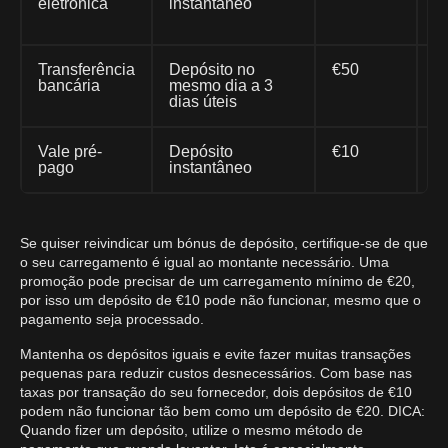
eletrónica
instantâneo
f
el
Transferência
Depósito no
€50
P
bancária
mesmo dia a 3
d
dias úteis
Vale pré-
Depósito
€10
S
pago
instantâneo
p
Se quiser reivindicar um bónus de depósito, certifique-se de que
o seu carregamento é igual ao montante necessário. Uma
promoção pode precisar de um carregamento mínimo de €20,
por isso um depósito de €10 pode não funcionar, mesmo que o
pagamento seja processado.
Mantenha os depósitos iguais e evite fazer muitas transações
pequenas para reduzir custos desnecessários. Com base nas
taxas por transação do seu fornecedor, dois depósitos de €10
podem não funcionar tão bem como um depósito de €20. DICA:
Quando fizer um depósito, utilize o mesmo método de