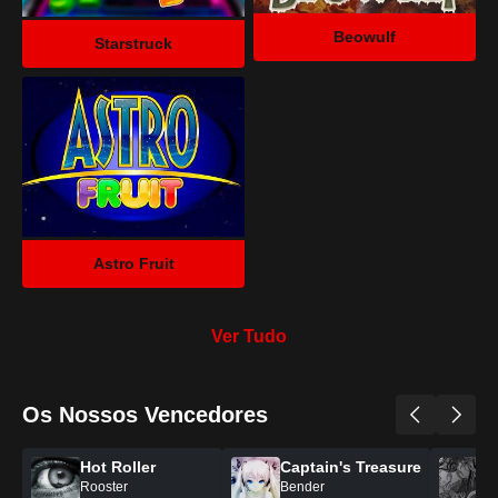
Beowulf
Starstruck
Astro Fruit
Ver Tudo
Os Nossos Vencedores
Hot Roller
Captain's Treasure
B
Rooster
Bender
I