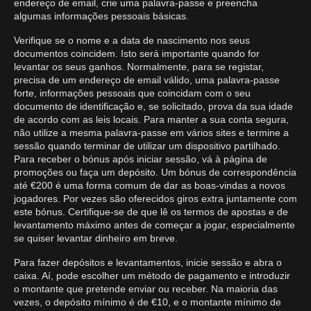
endereço de email, crie uma palavra-passe e preencha
algumas informações pessoais básicas.
Verifique se o nome e a data de nascimento nos seus
documentos coincidem. Isto será importante quando for
levantar os seus ganhos. Normalmente, para se registar,
precisa de um endereço de email válido, uma palavra-passe
forte, informações pessoais que coincidam com o seu
documento de identificação e, se solicitado, prova da sua idade
de acordo com as leis locais. Para manter a sua conta segura,
não utilize a mesma palavra-passe em vários sites e termine a
sessão quando terminar de utilizar um dispositivo partilhado.
Para receber o bónus após iniciar sessão, vá à página de
promoções ou faça um depósito. Um bónus de correspondência
até €200 é uma forma comum de dar as boas-vindas a novos
jogadores. Por vezes são oferecidos giros extra juntamente com
este bónus. Certifique-se de que lê os termos de apostas e de
levantamento máximo antes de começar a jogar, especialmente
se quiser levantar dinheiro em breve.
Para fazer depósitos e levantamentos, inicie sessão e abra o
caixa. Aí, pode escolher um método de pagamento e introduzir
o montante que pretende enviar ou receber. Na maioria das
vezes, o depósito mínimo é de €10, e o montante mínimo de