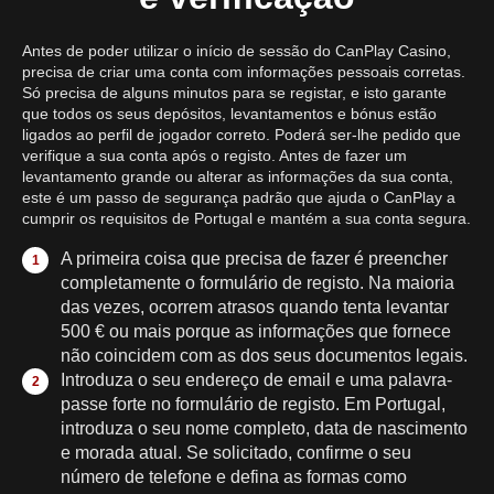
Antes de poder utilizar o início de sessão do CanPlay Casino,
precisa de criar uma conta com informações pessoais corretas.
Só precisa de alguns minutos para se registar, e isto garante
que todos os seus depósitos, levantamentos e bónus estão
ligados ao perfil de jogador correto. Poderá ser-lhe pedido que
verifique a sua conta após o registo. Antes de fazer um
levantamento grande ou alterar as informações da sua conta,
este é um passo de segurança padrão que ajuda o CanPlay a
cumprir os requisitos de Portugal e mantém a sua conta segura.
A primeira coisa que precisa de fazer é preencher
completamente o formulário de registo. Na maioria
das vezes, ocorrem atrasos quando tenta levantar
500 € ou mais porque as informações que fornece
não coincidem com as dos seus documentos legais.
Introduza o seu endereço de email e uma palavra-
passe forte no formulário de registo. Em Portugal,
introduza o seu nome completo, data de nascimento
e morada atual. Se solicitado, confirme o seu
número de telefone e defina as formas como