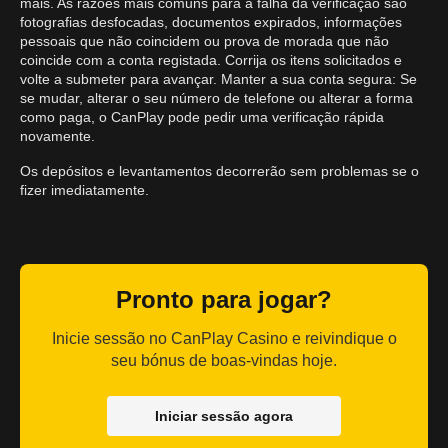
mais. As razões mais comuns para a falha da verificação são
fotografias desfocadas, documentos expirados, informações
pessoais que não coincidem ou prova de morada que não
coincide com a conta registada. Corrija os itens solicitados e
volte a submeter para avançar. Manter a sua conta segura: Se
se mudar, alterar o seu número de telefone ou alterar a forma
como paga, o CanPlay pode pedir uma verificação rápida
novamente.
Os depósitos e levantamentos decorrerão sem problemas se o
fizer imediatamente.
Pronto para jogar?
Inicie sessão no CanPlay Casino e reivindique o
seu bónus de boas-vindas hoje.
Iniciar sessão agora