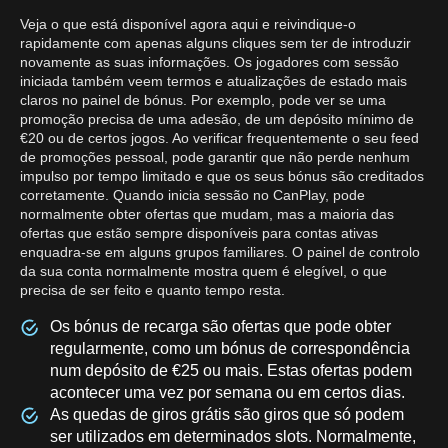
Veja o que está disponível agora aqui e reivindique-o
rapidamente com apenas alguns cliques sem ter de introduzir
novamente as suas informações. Os jogadores com sessão
iniciada também veem termos e atualizações de estado mais
claros no painel de bónus. Por exemplo, pode ver se uma
promoção precisa de uma adesão, de um depósito mínimo de
€20 ou de certos jogos. Ao verificar frequentemente o seu feed
de promoções pessoal, pode garantir que não perde nenhum
impulso por tempo limitado e que os seus bónus são creditados
corretamente. Quando inicia sessão no CanPlay, pode
normalmente obter ofertas que mudam, mas a maioria das
ofertas que estão sempre disponíveis para contas ativas
enquadra-se em alguns grupos familiares. O painel de controlo
da sua conta normalmente mostra quem é elegível, o que
precisa de ser feito e quanto tempo resta.
Os bónus de recarga são ofertas que pode obter
regularmente, como um bónus de correspondência
num depósito de €25 ou mais. Estas ofertas podem
acontecer uma vez por semana ou em certos dias.
As quedas de giros grátis são giros que só podem
ser utilizados em determinados slots. Normalmente,