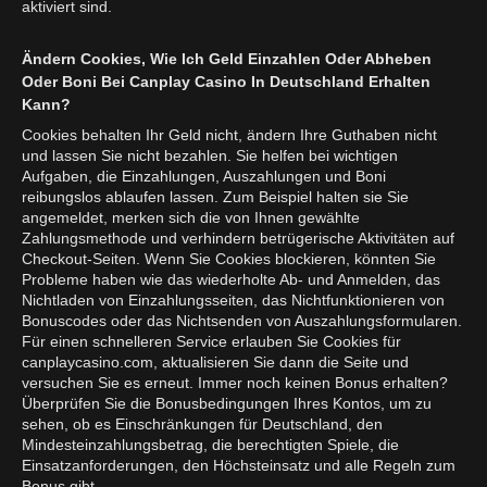
aktiviert sind.
Ändern Cookies, Wie Ich Geld Einzahlen Oder Abheben
Oder Boni Bei Canplay Casino In Deutschland Erhalten
Kann?
Cookies behalten Ihr Geld nicht, ändern Ihre Guthaben nicht
und lassen Sie nicht bezahlen. Sie helfen bei wichtigen
Aufgaben, die Einzahlungen, Auszahlungen und Boni
reibungslos ablaufen lassen. Zum Beispiel halten sie Sie
angemeldet, merken sich die von Ihnen gewählte
Zahlungsmethode und verhindern betrügerische Aktivitäten auf
Checkout-Seiten. Wenn Sie Cookies blockieren, könnten Sie
Probleme haben wie das wiederholte Ab- und Anmelden, das
Nichtladen von Einzahlungsseiten, das Nichtfunktionieren von
Bonuscodes oder das Nichtsenden von Auszahlungsformularen.
Für einen schnelleren Service erlauben Sie Cookies für
canplaycasino.com, aktualisieren Sie dann die Seite und
versuchen Sie es erneut. Immer noch keinen Bonus erhalten?
Überprüfen Sie die Bonusbedingungen Ihres Kontos, um zu
sehen, ob es Einschränkungen für Deutschland, den
Mindesteinzahlungsbetrag, die berechtigten Spiele, die
Einsatzanforderungen, den Höchsteinsatz und alle Regeln zum
Bonus gibt.