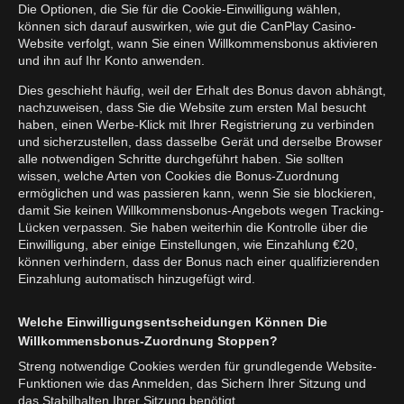
Die Optionen, die Sie für die Cookie-Einwilligung wählen,
können sich darauf auswirken, wie gut die CanPlay Casino-
Website verfolgt, wann Sie einen Willkommensbonus aktivieren
und ihn auf Ihr Konto anwenden.
Dies geschieht häufig, weil der Erhalt des Bonus davon abhängt,
nachzuweisen, dass Sie die Website zum ersten Mal besucht
haben, einen Werbe-Klick mit Ihrer Registrierung zu verbinden
und sicherzustellen, dass dasselbe Gerät und derselbe Browser
alle notwendigen Schritte durchgeführt haben. Sie sollten
wissen, welche Arten von Cookies die Bonus-Zuordnung
ermöglichen und was passieren kann, wenn Sie sie blockieren,
damit Sie keinen Willkommensbonus-Angebots wegen Tracking-
Lücken verpassen. Sie haben weiterhin die Kontrolle über die
Einwilligung, aber einige Einstellungen, wie Einzahlung €20,
können verhindern, dass der Bonus nach einer qualifizierenden
Einzahlung automatisch hinzugefügt wird.
Welche Einwilligungsentscheidungen Können Die
Willkommensbonus-Zuordnung Stoppen?
Streng notwendige Cookies werden für grundlegende Website-
Funktionen wie das Anmelden, das Sichern Ihrer Sitzung und
das Stabilhalten Ihrer Sitzung benötigt.