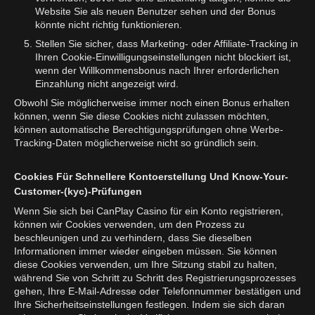
Website Sie als neuen Benutzer sehen und der Bonus
könnte nicht richtig funktionieren.
Stellen Sie sicher, dass Marketing- oder Affiliate-Tracking in
Ihren Cookie-Einwilligungseinstellungen nicht blockiert ist,
wenn der Willkommensbonus nach Ihrer erforderlichen
Einzahlung nicht angezeigt wird.
Obwohl Sie möglicherweise immer noch einen Bonus erhalten
können, wenn Sie diese Cookies nicht zulassen möchten,
können automatische Berechtigungsprüfungen ohne Werbe-
Tracking-Daten möglicherweise nicht so gründlich sein.
Cookies Für Schnellere Kontoerstellung Und Know-Your-
Customer-(kyc)-Prüfungen
Wenn Sie sich bei CanPlay Casino für ein Konto registrieren,
können wir Cookies verwenden, um den Prozess zu
beschleunigen und zu verhindern, dass Sie dieselben
Informationen immer wieder eingeben müssen. Sie können
diese Cookies verwenden, um Ihre Sitzung stabil zu halten,
während Sie von Schritt zu Schritt des Registrierungsprozesses
gehen, Ihre E-Mail-Adresse oder Telefonnummer bestätigen und
Ihre Sicherheitseinstellungen festlegen. Indem sie sich daran