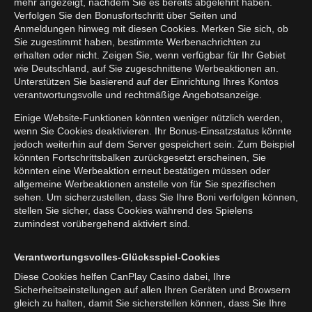
mehr angezeigt, nachdem Sie es bereits abgelehnt haben.
Verfolgen Sie den Bonusfortschritt über Seiten und
Anmeldungen hinweg mit diesen Cookies. Merken Sie sich, ob
Sie zugestimmt haben, bestimmte Werbenachrichten zu
erhalten oder nicht. Zeigen Sie, wenn verfügbar für Ihr Gebiet
wie Deutschland, auf Sie zugeschnittene Werbeaktionen an.
Unterstützen Sie basierend auf der Einrichtung Ihres Kontos
verantwortungsvolle und rechtmäßige Angebotsanzeige.
Einige Website-Funktionen könnten weniger nützlich werden,
wenn Sie Cookies deaktivieren. Ihr Bonus-Einsatzstatus könnte
jedoch weiterhin auf dem Server gespeichert sein. Zum Beispiel
könnten Fortschrittsbalken zurückgesetzt erscheinen, Sie
könnten eine Werbeaktion erneut bestätigen müssen oder
allgemeine Werbeaktionen anstelle von für Sie spezifischen
sehen. Um sicherzustellen, dass Sie Ihre Boni verfolgen können,
stellen Sie sicher, dass Cookies während des Spielens
zumindest vorübergehend aktiviert sind.
Verantwortungsvolles-Glücksspiel-Cookies
Diese Cookies helfen CanPlay Casino dabei, Ihre
Sicherheitseinstellungen auf allen Ihren Geräten und Browsern
gleich zu halten, damit Sie sicherstellen können, dass Sie Ihre