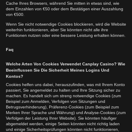
Cache Ihres Browsers, während Sie mitten in etwas sind, wie
dem Einzahlen von €50 oder dem Bestätigen einer Auszahlung
von €500.
Wenn Sie nicht notwendige Cookies blockieren, wird die Website
weiterhin funktionieren, aber Sie könnten nicht alle ihre
Funktionen nutzen oder eine bessere Leistung erhalten können.
Faq
Welche Arten Von Cookies Verwendet Canplay Casino? Wie
Beeinflussen Sie Die Sicherheit Meines Logins Und
Kontos?
Cookies helfen uns dabei, herauszufinden, was mit Ihrem Konto
passiert, Sie angemeldet zu halten und Ihre Sitzung sicher zu
machen. Es handelt sich um streng notwendige Cookies (zum
Beispiel zum Anmelden, Verfolgen von Sitzungen und
Betrugsverhinderung), Präferenz-Cookies (zum Beispiel zum
Merken Ihrer Sprache und Währung) und Analyse-Cookies (zum
Verfolgen der Leistung Ihrer Website). Sie könnten häufiger
abgemeldet werden, einige Seiten könnten nicht richtig laden
und einige Sicherheitsprüfungen könnten nicht funktionieren,