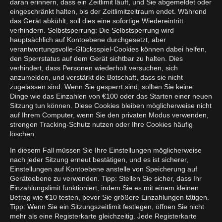
daran erinnern, dass ein Zeitlimit läuft, und Sie abgemeldet oder
eingeschränkt halten, bis der Zeitlimitzeitraum endet. Während
das Gerät abkühlt, soll dies eine sofortige Wiedereintritt
verhindern. Selbstsperrung: Die Selbstsperrung wird
hauptsächlich auf Kontoebene durchgesetzt, aber
verantwortungsvolle-Glücksspiel-Cookies können dabei helfen,
den Sperrstatus auf dem Gerät sichtbar zu halten. Dies
verhindert, dass Personen wiederholt versuchen, sich
anzumelden, und verstärkt die Botschaft, dass sie nicht
zugelassen sind. Wenn Sie gesperrt sind, sollten Sie keine
Dinge wie das Einzahlen von €100 oder das Starten einer neuen
Sitzung tun können. Diese Cookies bleiben möglicherweise nicht
auf Ihrem Computer, wenn Sie den privaten Modus verwenden,
strengen Tracking-Schutz nutzen oder Ihre Cookies häufig
löschen.
In diesem Fall müssen Sie Ihre Einstellungen möglicherweise
nach jeder Sitzung erneut bestätigen, und es ist sicherer,
Einstellungen auf Kontoebene anstelle von Speicherung auf
Geräteebene zu verwenden. Tipp: Stellen Sie sicher, dass Ihr
Einzahlungslimit funktioniert, indem Sie es mit einem kleinen
Betrag wie €10 testen, bevor Sie größere Einzahlungen tätigen.
Tipp: Wenn Sie ein Sitzungszeitlimit festlegen, öffnen Sie nicht
mehr als eine Registerkarte gleichzeitig. Jede Registerkarte