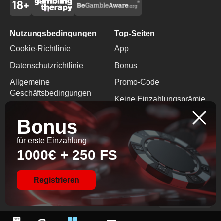
Nutzungsbedingungen
Top-Seiten
Cookie-Richtlinie
App
Datenschutzrichtlinie
Bonus
Allgemeine
Promo-Code
Geschäftsbedingungen
Keine Einzahlungsprämie
Verantwortungsvolles
Bonus
Spielen
für erste Einzahlung
Kontakte
1000€ + 250 FS
+5999 623 400
info@canplay-casino.net
Registrieren
© 2026 All Rights
Reserved.