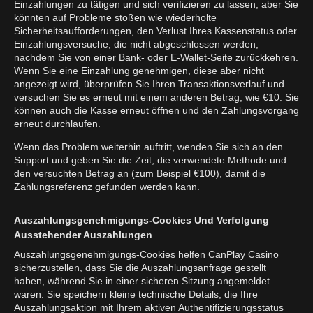
Einzahlungen zu tätigen und sich verifizieren zu lassen, aber Sie
könnten auf Probleme stoßen wie wiederholte
Sicherheitsaufforderungen, den Verlust Ihres Kassenstatus oder
Einzahlungsversuche, die nicht abgeschlossen werden,
nachdem Sie von einer Bank- oder E-Wallet-Seite zurückkehren.
Wenn Sie eine Einzahlung genehmigen, diese aber nicht
angezeigt wird, überprüfen Sie Ihren Transaktionsverlauf und
versuchen Sie es erneut mit einem anderen Betrag, wie €10. Sie
können auch die Kasse erneut öffnen und den Zahlungsvorgang
erneut durchlaufen.
Wenn das Problem weiterhin auftritt, wenden Sie sich an den
Support und geben Sie die Zeit, die verwendete Methode und
den versuchten Betrag an (zum Beispiel €100), damit die
Zahlungsreferenz gefunden werden kann.
Auszahlungsgenehmigungs-Cookies Und Verfolgung
Ausstehender Auszahlungen
Auszahlungsgenehmigungs-Cookies helfen CanPlay Casino
sicherzustellen, dass Sie die Auszahlungsanfrage gestellt
haben, während Sie in einer sicheren Sitzung angemeldet
waren. Sie speichern kleine technische Details, die Ihre
Auszahlungsaktion mit Ihrem aktiven Authentifizierungsstatus