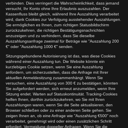
verbinden. Dies verringert die Wahrscheinlichkeit, dass jemand
versucht, Ihr Konto ohne Ihre Erlaubnis auszuzahlen. Der
Kassenfluss bleibt gleich, während Ihre Auszahlung verarbeitet
wird, dank Cookies zur Verfolgung ausstehender Auszahlungen.
Sie ermöglichen es Ihnen, zum richtigen Statusbildschirm
zurückzukehren, die richtigen Bestätigungsnachrichten
anzuzeigen und zu verhindern, dass Sie dieselbe
Auszahlungsanfrage zweimal für Beträge wie "Auszahlung 200
€" oder "Auszahlung 1000 €" senden.
Sitzungsgebundene Autorisierung ist das, was diese Cookies
während einer Auszahlung tun. Die Website könnte ein
kurzlebiges Cookie setzen, wenn Sie eine Auszahlung
anfordern, um sicherzustellen, dass die Anfrage mit Ihrer
aktuellen Anmeldesitzung zusammenhängt. Wenn Sie
versuchen, eine Auszahlung von 300 € zu bestätigen, könnten
Sie aufgefordert werden, sich erneut anzumelden, wenn Ihre
Sitzung endet. Warten auf Statuskontinuität. Tracking-Cookies
helfen Ihnen, dorthin zurückzukehren, wo Sie mit Ihren
Auszahlungen waren, wenn Sie die Seite aktualisieren, den
Browser schließen oder zu einer anderen Seite gehen. Sie
zeigen Ihnen an, ob eine Anfrage wie "Auszahlung €500" noch
verarbeitet, genehmigt wird oder einen zusätzlichen Schritt
erfordert. Vermeidung doppelter Anfragen. Wenn Sie die