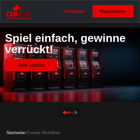
Anmelden
Registrieren
Spiel einfach, gewinne
verrückt!
Jetzt spielen
Startseite
Cookie-Richtlinie