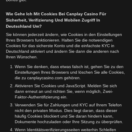
Wie Gehe Ich Mit Cookies Bei Canplay Casino Für
Sicherheit, Verifizierung Und Mobilen Zugriff In
Deutschland Um?
Sie können jederzeit ändern, wie Cookies in den Einstellungen
Ihres Browsers funktionieren. Halten Sie die notwendigen
Cookies für das sicherste Konto und die einfachste KYC in
Deutschland aktiviert und ändern Sie dann die anderen nach
Ihren Wünschen.
Wenn Sie denken, dass etwas falsch ist, gehen Sie zu den
Einstellungen Ihres Browsers und löschen Sie alle Cookies,
die zu canplaycasino.com gehören.
Aktivieren Sie Cookies und JavaScript. Melden Sie sich
dann erneut an und richten Sie, wenn möglich, Zwei-
Faktor-Authentifizierung ein.
Verwenden Sie für Zahlungen und KYC auf Ihrem Telefon
nicht den privaten Modus. Dies liegt daran, dass dieser
häufig Cookies blockiert und Sie daran hindern kann,
Dokumente hochzuladen oder Ihre Sitzung zu überprüfen.
Wenn Identitätsverifizierungsseiten weiterhin Schleifen