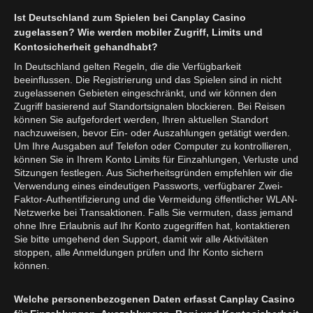
Ist Deutschland zum Spielen bei Canplay Casino
zugelassen? Wie werden mobiler Zugriff, Limits und
Kontosicherheit gehandhabt?
In Deutschland gelten Regeln, die die Verfügbarkeit
beeinflussen. Die Registrierung und das Spielen sind in nicht
zugelassenen Gebieten eingeschränkt, und wir können den
Zugriff basierend auf Standortsignalen blockieren. Bei Reisen
können Sie aufgefordert werden, Ihren aktuellen Standort
nachzuweisen, bevor Ein- oder Auszahlungen getätigt werden.
Um Ihre Ausgaben auf Telefon oder Computer zu kontrollieren,
können Sie in Ihrem Konto Limits für Einzahlungen, Verluste und
Sitzungen festlegen. Aus Sicherheitsgründen empfehlen wir die
Verwendung eines eindeutigen Passworts, verfügbarer Zwei-
Faktor-Authentifizierung und die Vermeidung öffentlicher WLAN-
Netzwerke bei Transaktionen. Falls Sie vermuten, dass jemand
ohne Ihre Erlaubnis auf Ihr Konto zugegriffen hat, kontaktieren
Sie bitte umgehend den Support, damit wir alle Aktivitäten
stoppen, alle Anmeldungen prüfen und Ihr Konto sichern
können.
Welche personenbezogenen Daten erfasst Canplay Casino