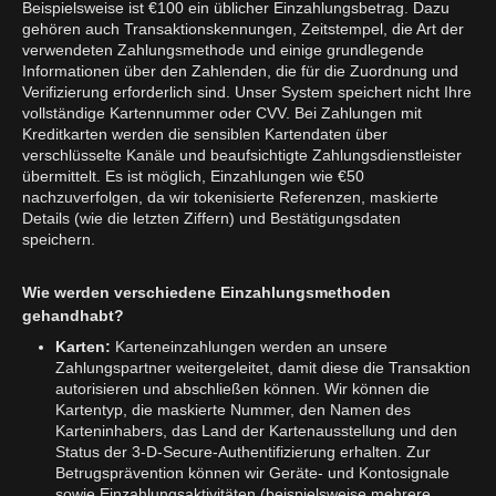
Beispielsweise ist €100 ein üblicher Einzahlungsbetrag. Dazu
gehören auch Transaktionskennungen, Zeitstempel, die Art der
verwendeten Zahlungsmethode und einige grundlegende
Informationen über den Zahlenden, die für die Zuordnung und
Verifizierung erforderlich sind. Unser System speichert nicht Ihre
vollständige Kartennummer oder CVV. Bei Zahlungen mit
Kreditkarten werden die sensiblen Kartendaten über
verschlüsselte Kanäle und beaufsichtigte Zahlungsdienstleister
übermittelt. Es ist möglich, Einzahlungen wie €50
nachzuverfolgen, da wir tokenisierte Referenzen, maskierte
Details (wie die letzten Ziffern) und Bestätigungsdaten
speichern.
Wie werden verschiedene Einzahlungsmethoden
gehandhabt?
Karten:
Karteneinzahlungen werden an unsere
Zahlungspartner weitergeleitet, damit diese die Transaktion
autorisieren und abschließen können. Wir können die
Kartentyp, die maskierte Nummer, den Namen des
Karteninhabers, das Land der Kartenausstellung und den
Status der 3-D-Secure-Authentifizierung erhalten. Zur
Betrugsprävention können wir Geräte- und Kontosignale
sowie Einzahlungsaktivitäten (beispielsweise mehrere