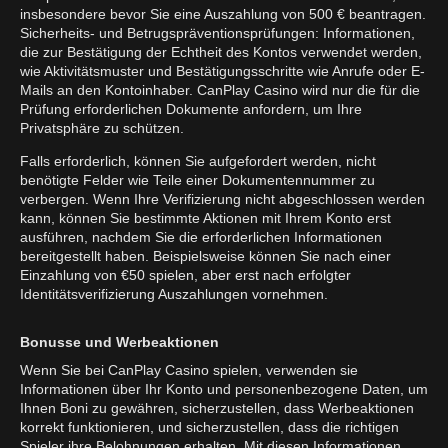
insbesondere bevor Sie eine Auszahlung von 500 € beantragen.
Sicherheits- und Betrugspräventionsprüfungen: Informationen,
die zur Bestätigung der Echtheit des Kontos verwendet werden,
wie Aktivitätsmuster und Bestätigungsschritte wie Anrufe oder E-
Mails an den Kontoinhaber. CanPlay Casino wird nur die für die
Prüfung erforderlichen Dokumente anfordern, um Ihre
Privatsphäre zu schützen.
Falls erforderlich, können Sie aufgefordert werden, nicht
benötigte Felder wie Teile einer Dokumentennummer zu
verbergen. Wenn Ihre Verifizierung nicht abgeschlossen werden
kann, können Sie bestimmte Aktionen mit Ihrem Konto erst
ausführen, nachdem Sie die erforderlichen Informationen
bereitgestellt haben. Beispielsweise können Sie nach einer
Einzahlung von €50 spielen, aber erst nach erfolgter
Identitätsverifizierung Auszahlungen vornehmen.
Bonusse und Werbeaktionen
Wenn Sie bei CanPlay Casino spielen, verwenden sie
Informationen über Ihr Konto und personenbezogene Daten, um
Ihnen Boni zu gewähren, sicherzustellen, dass Werbeaktionen
korrekt funktionieren, und sicherzustellen, dass die richtigen
Spieler ihre Belohnungen erhalten. Mit diesen Informationen