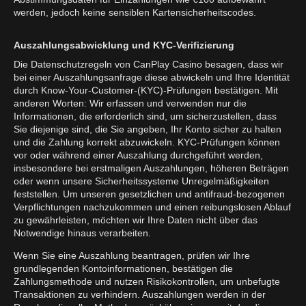
werden, jedoch keine sensiblen Kartensicherheitscodes.
Auszahlungsabwicklung und KYC-Verifizierung
Die Datenschutzregeln von CanPlay Casino besagen, dass wir
bei einer Auszahlungsanfrage diese abwickeln und Ihre Identität
durch Know-Your-Customer-(KYC)-Prüfungen bestätigen. Mit
anderen Worten: Wir erfassen und verwenden nur die
Informationen, die erforderlich sind, um sicherzustellen, dass
Sie diejenige sind, die Sie angeben, Ihr Konto sicher zu halten
und die Zahlung korrekt abzuwickeln. KYC-Prüfungen können
vor oder während einer Auszahlung durchgeführt werden,
insbesondere bei erstmaligen Auszahlungen, höheren Beträgen
oder wenn unsere Sicherheitssysteme Unregelmäßigkeiten
feststellen. Um unseren gesetzlichen und antifraud-bezogenen
Verpflichtungen nachzukommen und einen reibungslosen Ablauf
zu gewährleisten, möchten wir Ihre Daten nicht über das
Notwendige hinaus verarbeiten.
Wenn Sie eine Auszahlung beantragen, prüfen wir Ihre
grundlegenden Kontoinformationen, bestätigen die
Zahlungsmethode und nutzen Risikokontrollen, um unbefugte
Transaktionen zu verhindern. Auszahlungen werden in der