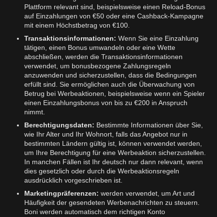
Plattform relevant sind, beispielsweise einen Reload-Bonus
auf Einzahlungen von €50 oder eine Cashback-Kampagne
mit einem Höchstbetrag von €100.
Transaktionsinformationen:
Wenn Sie eine Einzahlung
tätigen, einen Bonus umwandeln oder eine Wette
abschließen, werden die Transaktionsinformationen
verwendet, um bonusbezogene Zahlungsregeln
anzuwenden und sicherzustellen, dass die Bedingungen
erfüllt sind. Sie ermöglichen auch die Überwachung von
Betrug bei Werbeaktionen, beispielsweise wenn ein Spieler
einen Einzahlungsbonus von bis zu €200 in Anspruch
nimmt.
Berechtigungsdaten:
Bestimmte Informationen über Sie,
wie Ihr Alter und Ihr Wohnort, falls das Angebot nur in
bestimmten Ländern gültig ist, können verwendet werden,
um Ihre Berechtigung für eine Werbeaktion sicherzustellen.
In manchen Fällen ist Ihr deutsch nur dann relevant, wenn
dies gesetzlich oder durch die Werbeaktionsregeln
ausdrücklich vorgeschrieben ist.
Marketingpräferenzen:
werden verwendet, um Art und
Häufigkeit der gesendeten Werbenachrichten zu steuern.
Boni werden automatisch dem richtigen Konto