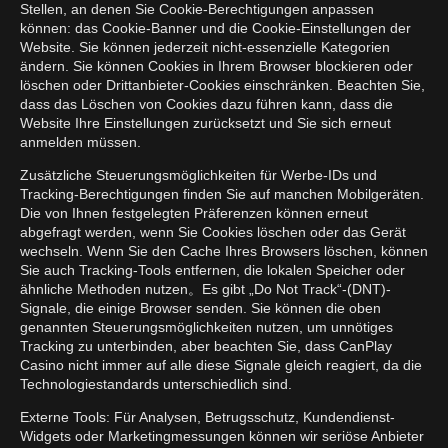
Stellen, an denen Sie Cookie-Berechtigungen anpassen
können: das Cookie-Banner und die Cookie-Einstellungen der
Website. Sie können jederzeit nicht-essenzielle Kategorien
ändern. Sie können Cookies in Ihrem Browser blockieren oder
löschen oder Drittanbieter-Cookies einschränken. Beachten Sie,
dass das Löschen von Cookies dazu führen kann, dass die
Website Ihre Einstellungen zurücksetzt und Sie sich erneut
anmelden müssen.
Zusätzliche Steuerungsmöglichkeiten für Werbe-IDs und
Tracking-Berechtigungen finden Sie auf manchen Mobilgeräten.
Die von Ihnen festgelegten Präferenzen können erneut
abgefragt werden, wenn Sie Cookies löschen oder das Gerät
wechseln. Wenn Sie den Cache Ihres Browsers löschen, können
Sie auch Tracking-Tools entfernen, die lokalen Speicher oder
ähnliche Methoden nutzen。Es gibt „Do Not Track“-(DNT)-
Signale, die einige Browser senden. Sie können die oben
genannten Steuerungsmöglichkeiten nutzen, um unnötiges
Tracking zu unterbinden, aber beachten Sie, dass CanPlay
Casino nicht immer auf alle diese Signale gleich reagiert, da die
Technologiestandards unterschiedlich sind.
Externe Tools: Für Analysen, Betrugsschutz, Kundendienst-
Widgets oder Marketingmessungen können wir seriöse Anbieter