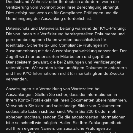
Deutschland Wohnsitz oder Ihr deutsch anfordern, wenn die
Verifizierung vom Wohnort oder Ihrer Berechtigung abhängt.
Dies erfolgt nur, wenn es für Compliance-Prüfungen und die
Genehmigung der Auszahlung erforderlich ist.
Datenschutz und Datenverarbeitung während der KYC-Prüfung:
Die von Ihnen zur Verifizierung bereitgestellten Dokumente und
personenbezogenen Daten werden ausschließlich für
Identitäts-, Sicherheits- und Compliance-Prüfungen im
Zusammenhang mit der Auszahlungsabwicklung verwendet. Der
Zugriff wird nur autorisierten Mitarbeitern und geprüften
Dienstleistern gewährt, die bei Zahlungen und Verifizierungen
unterstützen. Wir werden keine unnötigen Dokumente anfordern
und Ihre KYC-Informationen nicht für marketingfremde Zwecke
verwenden.
Anweisungen zur Vermeidung von Wartezeiten bei
Auszahlungen: Stellen Sie sicher, dass die Informationen in
Ihrem Konto-Profil exakt mit Ihren Dokumenten übereinstimmen.
Verwenden Sie klare und vollständige Bilder von Dokumenten,
sodass alle Ecken sichtbar sind. Wenn Sie 200 € oder mehr
abheben möchten, senden Sie die angeforderten Informationen
bitte so schnell wie möglich. Halten Sie Ihre Zahlungsmethode
auf Ihren eigenen Namen, um zusätzliche Prüfungen zu