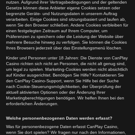
nutzen. Aufgrund ihrer Vertragsbedingungen und der geltenden
Gesetze können diese Anbieter eigene Cookies setzen oder
begrenzte Geräte- und Nutzungsdaten in unserem Auftrag
verarbeiten. Einige Cookies sind sitzungsbasiert und laufen ab,
wenn Sie den Browser schließen. Andere Cookies verbleiben für
einen festgelegten Zeitraum auf Ihrem Computer, um
Präferenzen zu speichern oder die Leistung der Website über
mehrere Besuche hinweg zu verfolgen. Sie können die Cookies
Ihres Browsers jederzeit über das Einstellungsmenü löschen.
Kinder und Personen unter 18 Jahren: Die Dienste von CanPlay
Casino richten sich nicht an Personen, die nicht alt genug sind,
um legal zu spielen. Marketing-Cookies werden nicht absichtlich
auf Kinder ausgerichtet. Benötigen Sie Hilfe? Kontaktieren Sie
den CanPlay Casino-Support, wenn Sie Hilfe bei der Suche
nach Cookie-Steuerungsmöglichkeiten, der Überprüfung der
aktuell aktivierten Optionen oder der Änderung Ihrer
Marketingberechtigungen benötigen. Wir helfen Ihnen bei den
erforderlichen Änderungen.
Welche personenbezogenen Daten werden erfasst?
Was für personenbezogene Daten erfasst CanPlay Casino,
wenn Sie dort spielen? Wir fragen nur nach den Informationen,