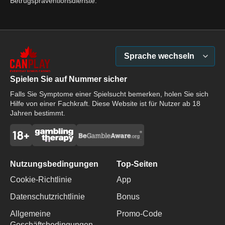
Betrugspräventionsdienste.
Sprache wechseln
Spielen Sie auf Nummer sicher
Falls Sie Symptome einer Spielsucht bemerken, holen Sie sich
Hilfe von einer Fachkraft. Diese Website ist für Nutzer ab 18
Jahren bestimmt.
Nutzungsbedingungen
Top-Seiten
Cookie-Richtlinie
App
Datenschutzrichtlinie
Bonus
Allgemeine
Promo-Code
Geschäftsbedingungen