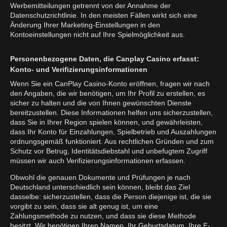
Werbemitteilungen getrennt von der Annahme der
Datenschutzrichtlinie. In den meisten Fällen wirkt sich eine
Änderung Ihrer Marketing-Einstellungen in den
Kontoeinstellungen nicht auf Ihre Spielmöglichkeit aus.
Personenbezogene Daten, die Canplay Casino erfasst:
Konto- und Verifizierungsinformationen
Wenn Sie ein CanPlay Casino-Konto eröffnen, fragen wir nach
den Angaben, die wir benötigen, um Ihr Profil zu erstellen, es
sicher zu halten und die von Ihnen gewünschten Dienste
bereitzustellen. Diese Informationen helfen uns sicherzustellen,
dass Sie in Ihrer Region spielen können, und gewährleisten,
dass Ihr Konto für Einzahlungen, Spielbetrieb und Auszahlungen
ordnungsgemäß funktioniert. Aus rechtlichen Gründen und zum
Schutz vor Betrug, Identitätsdiebstahl und unbefugtem Zugriff
müssen wir auch Verifizierungsinformationen erfassen.
Obwohl die genauen Dokumente und Prüfungen je nach
Deutschland unterschiedlich sein können, bleibt das Ziel
dasselbe: sicherzustellen, dass die Person diejenige ist, die sie
vorgibt zu sein, dass sie alt genug ist, um eine
Zahlungsmethode zu nutzen, und dass sie diese Methode
besitzt. Wir benötigen Ihren Namen, Ihr Geburtsdatum, Ihre E-